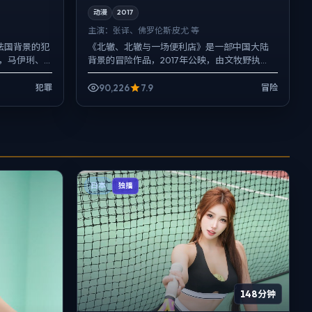
动漫
2017
主演：
张译、佛罗伦斯·皮尤 等
一部法国背景的犯
《北辙、北辙与一场便利店》是一部中国大陆
导，马伊琍、
背景的冒险作品，2017年公映，由文牧野执
当作角色...
导，张译、佛罗伦斯·皮尤、张子枫等主演。用
双线叙事把过去与现在...
90,226
7.9
犯罪
冒险
日本
独播
148分钟