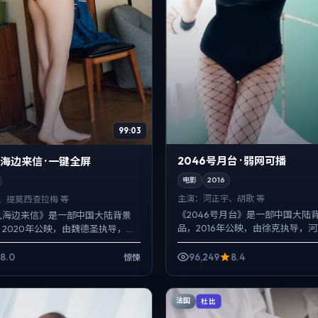
99:03
2046号月台 · 弱网可播
海边来信 · 一键全屏
电影
2016
主演：
河正宇、胡歌 等
、提莫西·查拉梅 等
《2046号月台》是一部中国大陆
见海边来信》是一部中国大陆背景
品，2016年公映，由徐克执导，
2020年公映，由魏德圣执导，黄
歌、白宇等主演。配乐克制，关键
·查拉梅、赵涛等主演。在类型片
环境声托情绪，动作...
式旁...
8.0
96,249
8.4
惊悚
法国
杜比