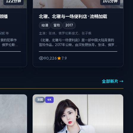
122分钟
101分钟
开即播
北辙、北辙与一场便利店 · 流畅加载
动漫
冒险
2017
妮 等
主演：
张译、佛罗伦斯·皮尤、张子枫
国背景的犯罪作
《北辙、北辙与一场便利店》是一部中国大陆背景的
、佛罗伦斯·皮
冒险作品，2017年公映，由文牧野执导，张译、佛罗
，夜景与雨声
伦斯·皮尤、张子枫等主演。用双线叙事把过去与现在
拧成一股绳，爱情线并不喧宾夺主，...
90,226
7.9
全部新片 →
法国
4K