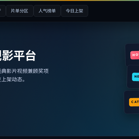
厅
片单分区
人气榜单
今日上架
观影平台
HO
经典影片视频兼顾奖项
N
复上架动态。
CA