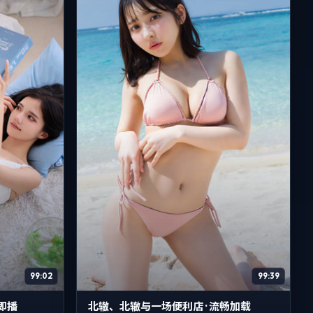
99:02
99:39
开即播
北辙、北辙与一场便利店 · 流畅加载