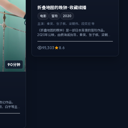
折叠地图的晚钟 · 收藏续播
电影
冒险
2020
主演：
秦昊、张子枫、梁朝伟、段奕宏 等
《折叠地图的晚钟》是一部日本背景的冒险作品，
2020年公映，由新海诚执导，秦昊、张子枫、梁朝伟
等主演。配乐克制，关键场面反而以环境声托情绪，
真相并非一次性抛出，而是在对话与物件...
95,303
8.6
90分钟
的奇幻作品，
歌、白宇等主
托情绪，动作