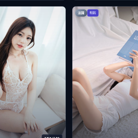
法国
杜比