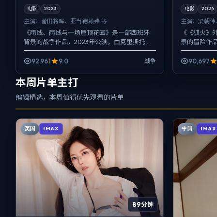
电影
2023
电影
2024
主演：
菅田将晖、亚当·德赖弗 等
主演：
梁朝伟
《雨线、雨线与一场屋顶花园》是一部西班牙
《《狐火》
背景的战争作品，2023年公映，由克里斯托弗·
景的冒险作品
诺兰执导，菅田将晖、亚当·德赖弗、范伟等主
梁朝伟、易
演。节奏先抑后扬...
把过去与现在
92,961
9.0
90,697
战争
本周片单主打
编辑精选，本周值得优先观看的片单
英国
中国
IMAX
IMAX
89分钟