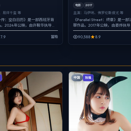
电影
2017
、易烊千玺 等
主演：
马伊琍、佛罗伦斯·皮尤 等
外传：空白日历》是一部西班牙背
《Parallel Street：终章》是
，2024年公映，由许鞍华执导，
罪作品，2017年公映，由娄烨执
烊千玺、黄渤等主演。用双线叙事
佛罗伦斯·皮尤、秦昊等主演。把城市
拧成一股...
7.9
90,588
8.9
冒险
中国
独播