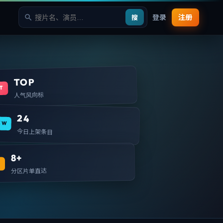
登录
注册
搜
TOP
T
人气风向标
24
EW
今日上架条目
8+
T
分区片单直达