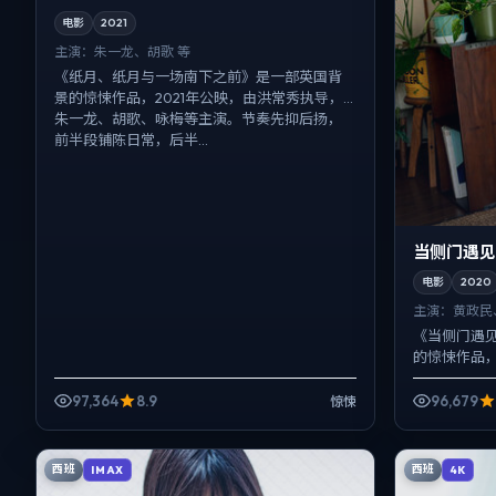
电影
2021
主演：
朱一龙、胡歌 等
《纸月、纸月与一场南下之前》是一部英国背
景的惊悚作品，2021年公映，由洪常秀执导，
朱一龙、胡歌、咏梅等主演。节奏先抑后扬，
前半段铺陈日常，后半...
当侧门遇见
电影
2020
主演：
黄政民
《当侧门遇
的惊悚作品，
政民、提莫西
框架里埋入作者
97,364
8.9
96,679
惊悚
西班
西班
IMAX
4K