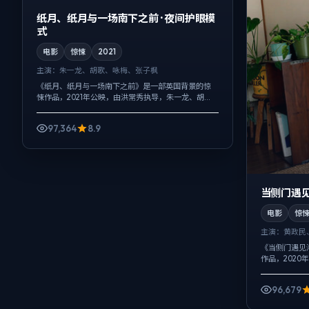
纸月、纸月与一场南下之前 · 夜间护眼模
式
电影
惊悚
2021
主演：
朱一龙、胡歌、咏梅、张子枫
《纸月、纸月与一场南下之前》是一部英国背景的惊
悚作品，2021年公映，由洪常秀执导，朱一龙、胡
歌、咏梅等主演。节奏先抑后扬，前半段铺陈日常，
后半段陡然收紧，人物在道德灰区反复试...
97,364
8.9
当侧门遇见
电影
惊
主演：
黄政民
《当侧门遇见
作品，2020
查拉梅、赵涛
白与留白，悬疑
96,679