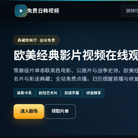
免费日韩视频
放映
典藏放映厅 · 全站免费
欧美经典影片视频在线
策展级片单串联黑色电影、公路片与战争史诗，欧美
名片与影迷典藏；全站免费点播，日历提醒首播与修
奥斯卡系
欧陆艺术片
双语字幕
修复臻享
进入剧场
领取片单