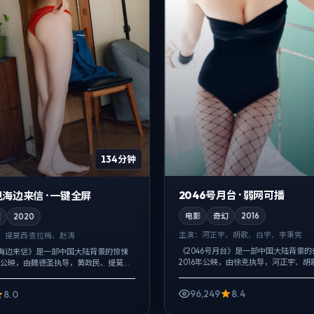
134分钟
2046号月台 · 弱网可播
海边来信 · 一键全屏
电影
奇幻
2016
悚
2020
主演：
河正宇、胡歌、白宇、李秉宪
、提莫西·查拉梅、赵涛
《2046号月台》是一部中国大陆背景
海边来信》是一部中国大陆背景的惊悚
2016年公映，由徐克执导，河正宇、胡
年公映，由魏德圣执导，黄政民、提莫西·
演。配乐克制，关键场面反而以环境声
等主演。在类型片框架里埋入作者式旁
戏服务于叙事节点，每场打斗都改变...
外壳下，更想讨论的...
96,249
8.4
8.0