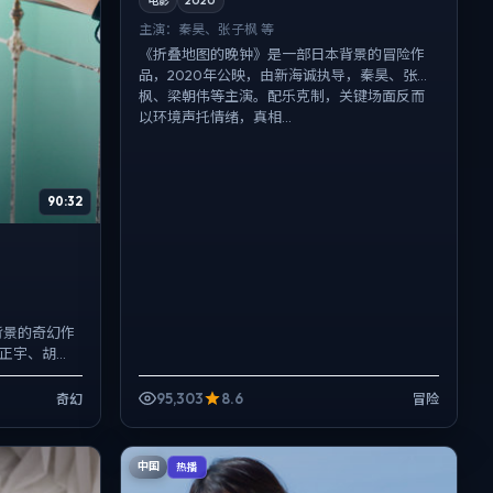
电影
2020
主演：
秦昊、张子枫 等
《折叠地图的晚钟》是一部日本背景的冒险作
品，2020年公映，由新海诚执导，秦昊、张子
枫、梁朝伟等主演。配乐克制，关键场面反而
以环境声托情绪，真相...
90:32
背景的奇幻作
河正宇、胡
场面反而以
95,303
8.6
奇幻
冒险
中国
热播