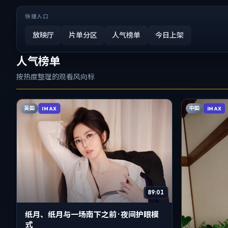
快捷入口
放映厅
片单分区
人气榜单
今日上架
人气榜单
按热度整理的观看风向标
英国
中国
IMAX
IMAX
89:01
纸月、纸月与一场南下之前 · 夜间护眼模
式