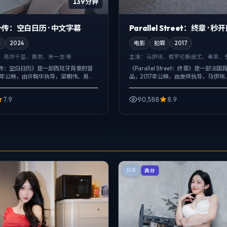
139分钟
传：空白日历 · 中文字幕
Parallel Street：终章 · 秒
险
2024
电影
犯罪
2017
、易烊千玺、黄渤、朱一龙 等
主演：
马伊琍、佛罗伦斯·皮尤、秦昊、倪
传：空白日历》是一部西班牙背景的冒
《Parallel Street：终章》是一部法
24年公映，由许鞍华执导，梁朝伟、易烊
品，2017年公映，由娄烨执导，马伊琍
主演。用双线叙事把过去与现在拧成一
尤、秦昊等主演。把城市当作角色来写
一次性抛出，而是在对...
贯穿全片，真相并...
7.9
90,588
8.9
日本
高分