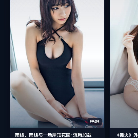
99:39
雨线、雨线与一场屋顶花园 · 流畅加载
《狐火》外