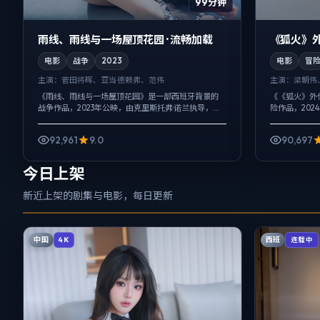
99分钟
雨线、雨线与一场屋顶花园 · 流畅加载
《狐火》外
电影
战争
2023
电影
冒
主演：
菅田将晖、亚当·德赖弗、范伟
主演：
梁朝伟
《雨线、雨线与一场屋顶花园》是一部西班牙背景的
《《狐火》外
战争作品，2023年公映，由克里斯托弗·诺兰执导，菅
险作品，20
田将晖、亚当·德赖弗、范伟等主演。节奏先抑后扬，
千玺、黄渤等
前半段铺陈日常，后半段陡然收紧...
股绳，真相并非
92,961
9.0
90,697
今日上架
新近上架的剧集与电影，每日更新
中国
西班
4K
连载中