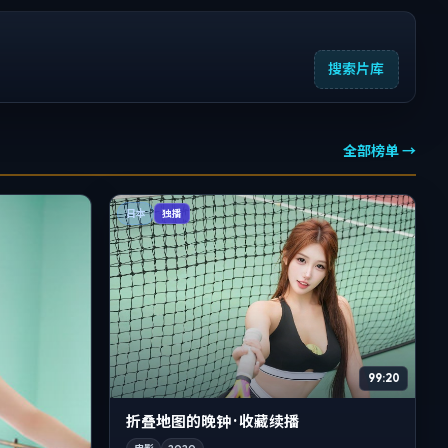
搜索片库
全部榜单 →
日本
独播
99:20
折叠地图的晚钟 · 收藏续播