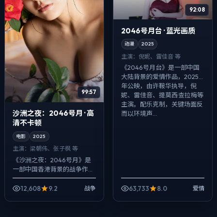
92:08
2046号月台 · 蓝光画质
动漫
2025
主演：
倪妮、雷佳音 等
《2046号月台》是一部中国
大陆背景的爱情作品，2025
年公映，由许鞍华执导，倪
99:57
妮、雷佳音、提莫西·查拉梅等
主演。配乐克制，关键场面反
沙洲之夜：2046号月 · 高
而以环境声...
清不卡顿
电影
2025
主演：
梁朝伟、张子枫 等
《沙洲之夜：2046号月》是
一部中国香港背景的战争作
品，2025年公映，由韦斯·安
德森执导，梁朝伟、张子枫、
12,608
9.2
63,733
8.0
战争
爱情
裴斗娜等主演。用双线叙事把
过去与现在...