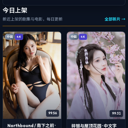
今日上架
新近上架的剧集与电影，每日更新
全部新片 →
中国
中国
4K
4K
99:56
99:31
Northbound / 南下之前 ·
碎银与屋顶花园 · 中文字