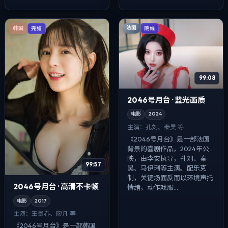
偏纪实质感，手持与固定机位
影像偏纪实质感，手持与固定
交替出现，动...
机位交替出...
法国
韩国
院线
完结
99:08
2046号月台 · 蓝光画质
电影
2024
主演：
孔刘、秦昊 等
《2046号月台》是一部法国
背景的喜剧作品，2024年公
映，由李安执导，孔刘、秦
99:57
昊、马伊琍等主演。配乐克
制，关键场面反而以环境声托
2046号月台 · 高清不卡顿
情绪，动作戏服...
电影
2017
主演：
王景春、廖凡 等
《2046号月台》是一部韩国