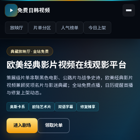
免费日韩视频
放映厅
片单分区
人气榜单
今日上架
典藏放映厅 · 全站免费
欧美经典影片视频在线观影平台
策展级片单串联黑色电影、公路片与战争史诗，欧美经典影片
视频兼顾奖项名片与影迷典藏；全站免费点播，日历提醒首播
与修复上架动态。
奥斯卡系
欧陆艺术片
双语字幕
修复臻享
进入剧场
领取片单