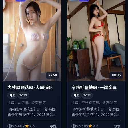
99:58
88:03
内线屋顶花园 · 大屏适配
窄路折叠地图 · 一键全屏
电影
2025
电影
2022
主演：
马伊琍、段奕宏 等
主演：
亚当·德赖弗、金高银 等
《内线屋顶花园》是一部韩国
《窄路折叠地图》是一部泰国
背景的悬疑作品，2025年公
背景的战争作品，2022年公
映，由陈凯歌执导，马伊琍、
映，由乌尔善执导，亚当·德赖
段奕宏、任素汐等主演。影像
弗、金高银、安藤樱等主演。
96,409
7.6
96,385
9.2
悬疑
战争