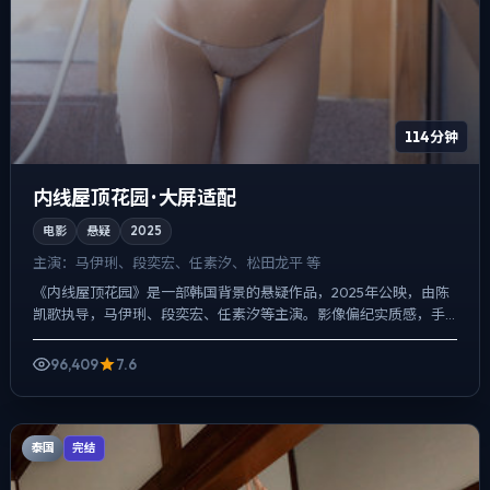
114分钟
内线屋顶花园 · 大屏适配
电影
悬疑
2025
主演：
马伊琍、段奕宏、任素汐、松田龙平 等
《内线屋顶花园》是一部韩国背景的悬疑作品，2025年公映，由陈
凯歌执导，马伊琍、段奕宏、任素汐等主演。影像偏纪实质感，手
持与固定机位交替出现，动作戏服务于叙事节点，每场打斗都改...
96,409
7.6
泰国
完结