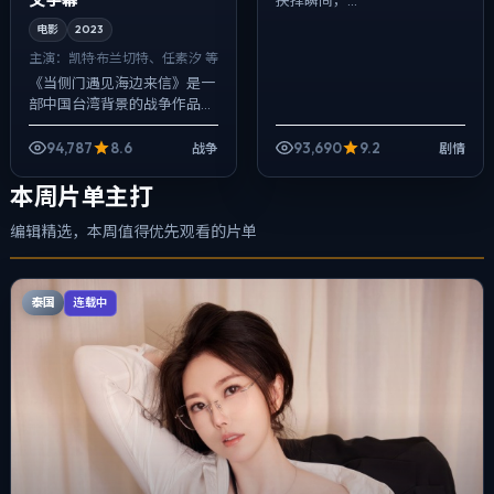
抉择瞬间，...
电影
2023
主演：
凯特·布兰切特、任素汐 等
《当侧门遇见海边来信》是一
部中国台湾背景的战争作品，
2023年公映，由杜琪峰执
导，凯特·布兰切特、任素汐、
94,787
8.6
93,690
9.2
战争
剧情
孔刘等主演。在类型片框架里
埋入作者式旁...
本周片单主打
编辑精选，本周值得优先观看的片单
泰国
连载中