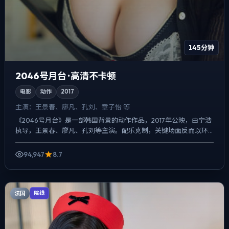
145分钟
2046号月台 · 高清不卡顿
电影
动作
2017
主演：
王景春、廖凡、孔刘、章子怡 等
《2046号月台》是一部韩国背景的动作作品，2017年公映，由宁浩
执导，王景春、廖凡、孔刘等主演。配乐克制，关键场面反而以环
境声托情绪，冲突并非来自夸张奇观，而来自信息差与信任...
94,947
8.7
法国
院线