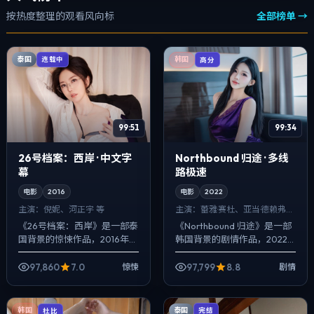
按热度整理的观看风向标
全部榜单 →
泰国
连载中
韩国
高分
99:51
99:34
26号档案：西岸 · 中文字
Northbound 归途 · 多线
幕
路极速
电影
2016
电影
2022
主演：
倪妮、河正宇 等
主演：
蕾雅·赛杜、亚当·德赖弗
等
《26号档案：西岸》是一部泰
《Northbound 归途》是一部
国背景的惊悚作品，2016年公
韩国背景的剧情作品，2022
映，由毕赣执导，倪妮、河正
年公映，由丹尼斯·维伦纽瓦执
宇、任素汐等主演。以冷峻镜
导，蕾雅·赛杜、亚当·德赖弗、
97,860
7.0
97,799
8.8
惊悚
剧情
头对准普通人的抉择瞬间，冲
白宇等主演。强调群像而...
突并非来...
泰国
韩国
完结
杜比