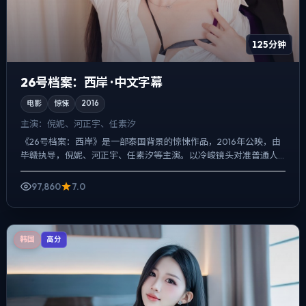
125分钟
26号档案：西岸 · 中文字幕
电影
惊悚
2016
主演：
倪妮、河正宇、任素汐
《26号档案：西岸》是一部泰国背景的惊悚作品，2016年公映，由
毕赣执导，倪妮、河正宇、任素汐等主演。以冷峻镜头对准普通人
的抉择瞬间，冲突并非来自夸张奇观，而来自信息差与信任裂...
97,860
7.0
韩国
高分