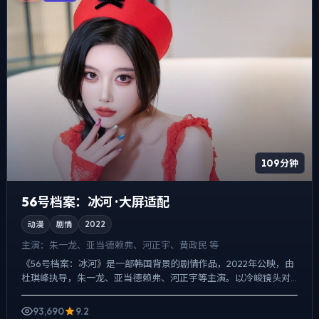
109分钟
56号档案：冰河 · 大屏适配
动漫
剧情
2022
主演：
朱一龙、亚当·德赖弗、河正宇、黄政民 等
《56号档案：冰河》是一部韩国背景的剧情作品，2022年公映，由
杜琪峰执导，朱一龙、亚当·德赖弗、河正宇等主演。以冷峻镜头对
准普通人的抉择瞬间，喜剧桥段服务于人物性格，笑点背后...
93,690
9.2