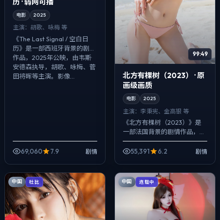
历 · 弱网可播
电影
2025
主演：
胡歌、咏梅 等
《The Last Signal / 空白日
历》是一部西班牙背景的剧情
99:49
作品，2025年公映，由韦斯·
安德森执导，胡歌、咏梅、菅
北方有棵树（2023） · 原
田将晖等主演。影像...
画级画质
电影
2025
主演：
李秉宪、金高银 等
《北方有棵树（2023）》是
一部法国背景的剧情作品，
2025年公映，由丹尼斯·维伦
纽瓦执导，李秉宪、金高银、
69,060
7.9
55,391
6.2
剧情
剧情
提莫西·查拉梅等主演。用双线
叙事把过...
中国
中国
杜比
连载中