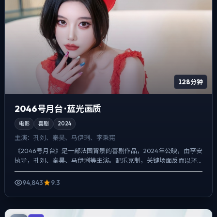
128分钟
2046号月台 · 蓝光画质
电影
喜剧
2024
主演：
孔刘、秦昊、马伊琍、李秉宪
《2046号月台》是一部法国背景的喜剧作品，2024年公映，由李安
执导，孔刘、秦昊、马伊琍等主演。配乐克制，关键场面反而以环
境声托情绪，动作戏服务于叙事节点，每场打斗都改变人物...
94,843
9.3