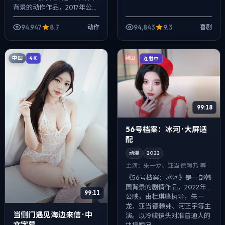
背景的动作作品，2017年公
映，由宁浩执导，王景春、廖
凡、孔刘等主演。配乐克制，
94,947
8.7
94,843
9.3
动作
喜剧
关键场面反而以环境声托情
绪，冲突并非...
中国
4K
韩国
连载中
99:18
56号档案：冰河 · 大屏适
配
动漫
2022
主演：
朱一龙、亚当·德赖弗 等
《56号档案：冰河》是一部韩
国背景的剧情作品，2022年
99:11
公映，由杜琪峰执导，朱一
龙、亚当·德赖弗、河正宇等主
当侧门遇见海边来信 · 中
演。以冷峻镜头对准普通人的
文字幕