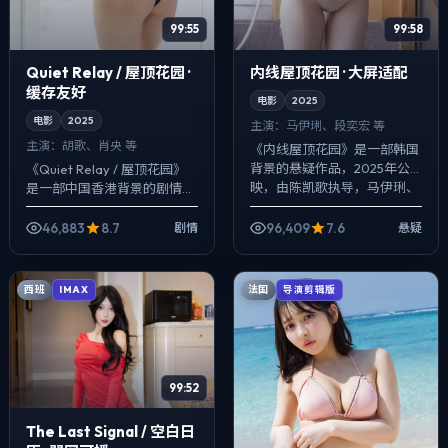
99:55
99:58
Quiet Relay / 屋顶花园 ·
内线屋顶花园 · 大屏适配
缓存友好
电影
2025
电影
2025
主演：
马伊琍、段奕宏 等
主演：
胡歌、肖央 等
《内线屋顶花园》是一部韩国
背景的悬疑作品，2025年公
《Quiet Relay / 屋顶花园》
映，由陈凯歌执导，马伊琍、
是一部中国香港背景的剧情作
段奕宏、任素汐等主演。影像
品，2025年公映，由宫崎骏
偏纪实质感，手持与固定机位
执导，胡歌、肖央、孔刘等主
46,883
8.7
96,409
7.6
剧情
悬疑
交替出现，动...
演。把城市当作角色来写，...
西班
法国
IMAX
导演剪辑版
99:52
The Last Signal / 空白日