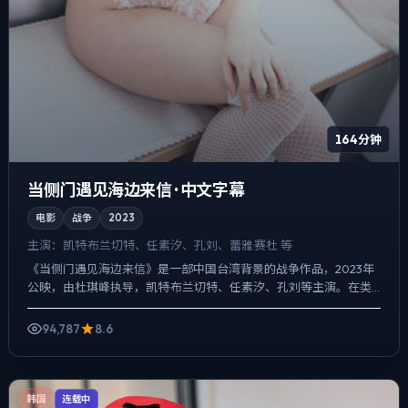
164分钟
当侧门遇见海边来信 · 中文字幕
电影
战争
2023
主演：
凯特·布兰切特、任素汐、孔刘、蕾雅·赛杜 等
《当侧门遇见海边来信》是一部中国台湾背景的战争作品，2023年
公映，由杜琪峰执导，凯特·布兰切特、任素汐、孔刘等主演。在类
型片框架里埋入作者式旁白与留白，冲突并非来自夸张奇观，...
94,787
8.6
韩国
连载中