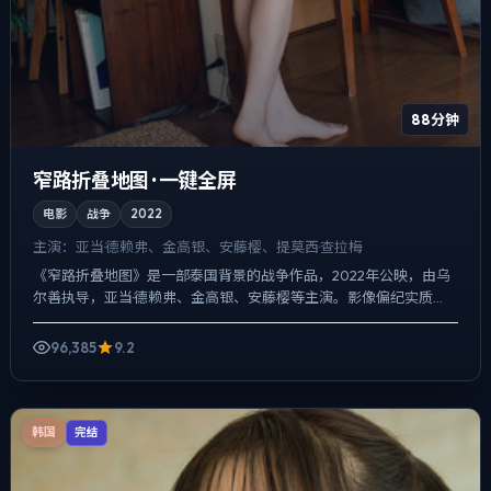
88分钟
窄路折叠地图 · 一键全屏
电影
战争
2022
主演：
亚当·德赖弗、金高银、安藤樱、提莫西·查拉梅
《窄路折叠地图》是一部泰国背景的战争作品，2022年公映，由乌
尔善执导，亚当·德赖弗、金高银、安藤樱等主演。影像偏纪实质
感，手持与固定机位交替出现，爱情线并不喧宾夺主，却成为推...
96,385
9.2
韩国
完结