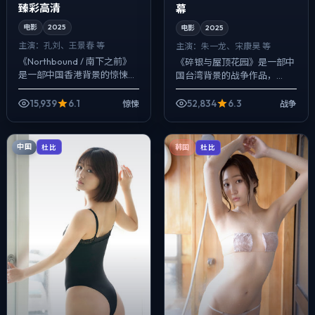
臻彩高清
幕
电影
2025
电影
2025
主演：
孔刘、王景春 等
主演：
朱一龙、宋康昊 等
《Northbound / 南下之前》
《碎银与屋顶花园》是一部中
是一部中国香港背景的惊悚作
国台湾背景的战争作品，
品，2025年公映，由娄烨执
2025年公映，由丹尼斯·维伦
导，孔刘、王景春、秦昊等主
纽瓦执导，朱一龙、宋康昊、
15,939
6.1
52,834
6.3
惊悚
战争
演。在类型片框架里埋入作
蕾雅·赛杜等主演。配乐克制，
者...
关键场面反而...
中国
杜比
韩国
杜比