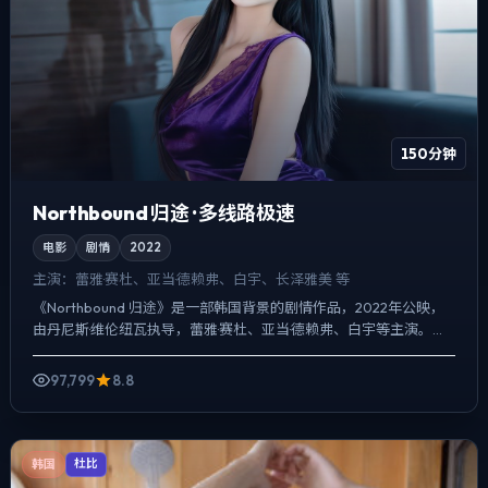
150分钟
Northbound 归途 · 多线路极速
电影
剧情
2022
主演：
蕾雅·赛杜、亚当·德赖弗、白宇、长泽雅美 等
《Northbound 归途》是一部韩国背景的剧情作品，2022年公映，
由丹尼斯·维伦纽瓦执导，蕾雅·赛杜、亚当·德赖弗、白宇等主演。强
调群像而非单一英雄，配角线条同样完整，真...
97,799
8.8
韩国
杜比