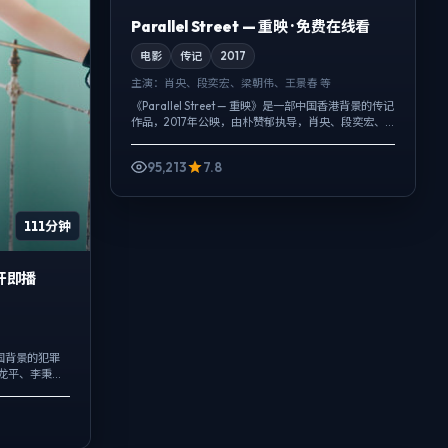
Parallel Street — 重映 · 免费在线看
电影
传记
2017
主演：
肖央、段奕宏、梁朝伟、王景春 等
《Parallel Street — 重映》是一部中国香港背景的传记
作品，2017年公映，由朴赞郁执导，肖央、段奕宏、
梁朝伟等主演。节奏先抑后扬，前半段铺陈日常，后
半段陡然收紧...
95,213
7.8
111分钟
开即播
国背景的犯罪
田龙平、李秉
与现在拧成一
..