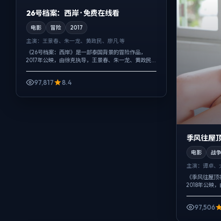
26号档案：西岸 · 免费在线看
电影
冒险
2017
主演：
王景春、朱一龙、黄政民、廖凡 等
《26号档案：西岸》是一部泰国背景的冒险作品，
2017年公映，由徐克执导，王景春、朱一龙、黄政民
等主演。以冷峻镜头对准普通人的抉择瞬间，人物在
道德灰区反复试探，观众情绪被慢慢推...
97,817
8.4
季风往屋顶
电影
战
主演：
谭卓、
《季风往屋顶
2018年公
演。以冷峻镜
为切口，牵出家
97,506