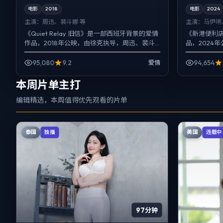
电影
2018
电影
2024
主演：
周迅、裴斗娜 等
主演：
马伊琍
《Quiet Relay 旧信》是一部西班牙背景的爱情
《新港便利
作品，2018年公映，由徐克执导，周迅、裴斗
品，2024
娜、刘亦菲等主演。影像偏纪实质感，手持与
枫、刘亦菲
固定机...
配角线条同样
95,080
9.2
94,654
爱情
本周片单主打
编辑精选，本周值得优先观看的片单
泰国
美国
独播
连载中
97分钟