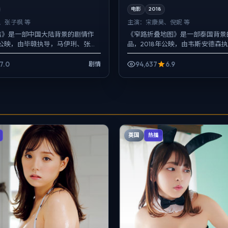
电影
2018
、张子枫 等
主演：
宋康昊、倪妮 等
店》是一部中国大陆背景的剧情作
《窄路折叠地图》是一部泰国背景
年公映，由毕赣执导，马伊琍、张子
品，2018年公映，由韦斯·安德森
等主演。强调群像而非单一英雄，
昊、倪妮、雷佳音等主演。影像偏
完整，悬...
手持与固定机位交替出现...
7.0
94,637
6.9
剧情
英国
热播