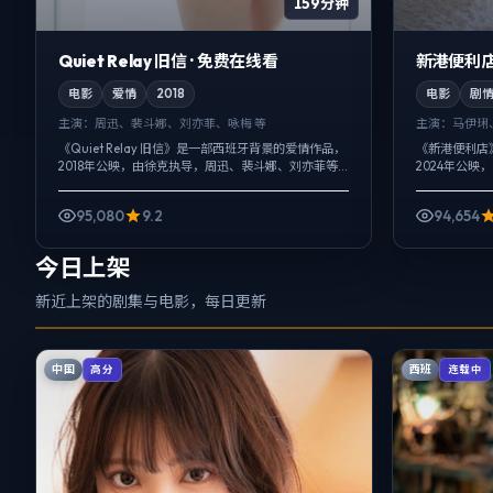
159分钟
Quiet Relay 旧信 · 免费在线看
新港便利店
电影
爱情
2018
电影
剧
主演：
周迅、裴斗娜、刘亦菲、咏梅 等
主演：
马伊琍
《Quiet Relay 旧信》是一部西班牙背景的爱情作品，
《新港便利店
2018年公映，由徐克执导，周迅、裴斗娜、刘亦菲等
2024年公
主演。影像偏纪实质感，手持与固定机位交替出现，
等主演。强调
冲突并非来自夸张奇观...
整，悬疑外壳下
95,080
9.2
94,654
今日上架
新近上架的剧集与电影，每日更新
中国
西班
高分
连载中