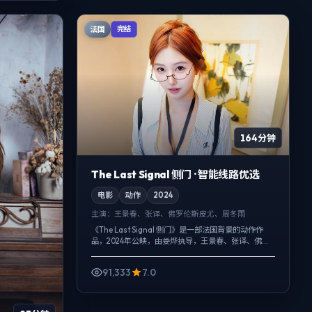
法国
完结
164分钟
The Last Signal 侧门 · 智能线路优选
电影
动作
2024
主演：
王景春、张译、佛罗伦斯·皮尤、周冬雨
《The Last Signal 侧门》是一部法国背景的动作作
品，2024年公映，由娄烨执导，王景春、张译、佛罗
伦斯·皮尤等主演。把城市当作角色来写，夜景与雨声
贯穿全片，一场意...
91,333
7.0