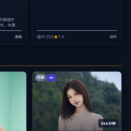
的悬疑作
执导，宋康
纪实质感，
91,333
7.0
悬疑
动作
中国
4K
144分钟