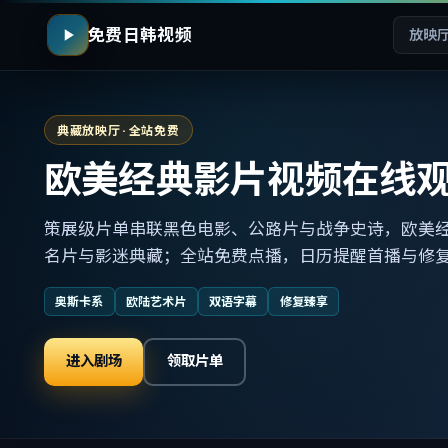
免费日韩视频
放映
典藏放映厅 · 全站免费
欧美经典影片视频在线
策展级片单串联黑色电影、公路片与战争史诗，欧美
名片与影迷典藏；全站免费点播，日历提醒首播与修
奥斯卡系
欧陆艺术片
双语字幕
修复臻享
进入剧场
领取片单