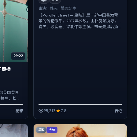
电影
2017
主演：
肖央、段奕宏 等
《Parallel Street — 重映》是一部中国香港背
景的传记作品，2017年公映，由朴赞郁执导，
肖央、段奕宏、梁朝伟等主演。节奏先抑后扬...
99:22
开即播
部英国背景
赣执导，松田
双线叙事把
95,213
7.8
犯罪
传记
法国
完结