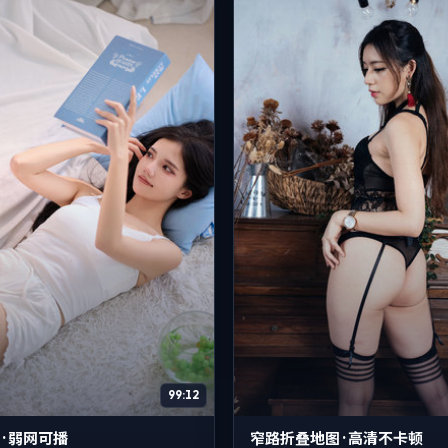
99:12
· 弱网可播
窄路折叠地图 · 高清不卡顿