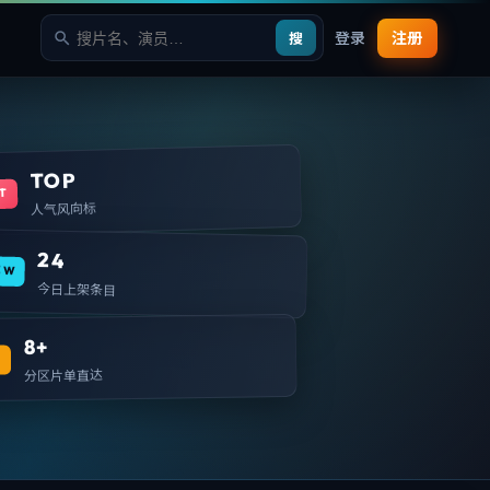
登录
注册
搜
TOP
T
人气风向标
24
EW
今日上架条目
8+
T
分区片单直达