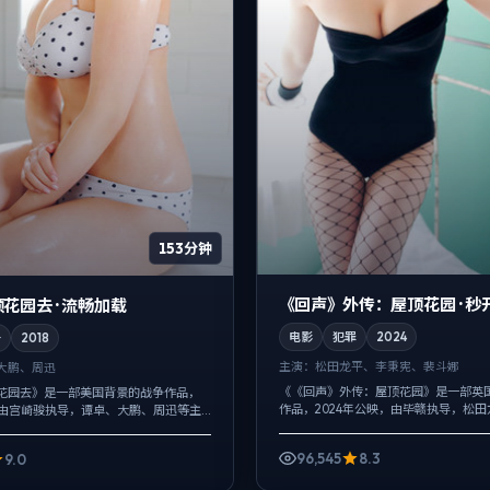
153分钟
《回声》外传：屋顶花园 · 秒
花园去 · 流畅加载
电影
犯罪
2024
争
2018
主演：
松田龙平、李秉宪、裴斗娜
大鹏、周迅
《《回声》外传：屋顶花园》是一部英
花园去》是一部美国背景的战争作品，
作品，2024年公映，由毕赣执导，松
映，由宫崎骏执导，谭卓、大鹏、周迅等主
宪、裴斗娜等主演。用双线叙事把过去
头对准普通人的抉择瞬间，一场意外成
股绳，真相并非一次性抛出，而是在对话.
庭、职场与公共舆论的...
96,545
8.3
9.0