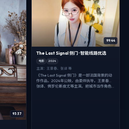
99:44
The Last Signal 侧门 · 智能线路优选
电影
2024
主演：
王景春、张译 等
《The Last Signal 侧门》是一部法国背景的动
作作品，2024年公映，由娄烨执导，王景春、
张译、佛罗伦斯·皮尤等主演。把城市当作角色...
93:37