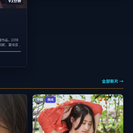
93分钟
品，2018
倪妮、雷佳音
机位交替出
.
全部新片 →
中国
院线