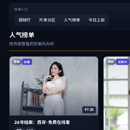
快捷入口
放映厅
片单分区
人气榜单
今日上架
人气榜单
按热度整理的观看风向标
泰国
美国
独播
连载中
97:25
26号档案：西岸 · 免费在线看