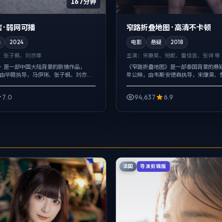
167分钟
 · 弱网可播
窄路折叠地图 · 高清不卡顿
情
2024
电影
悬疑
2018
、张子枫、刘亦菲
主演：
宋康昊、倪妮、雷佳音、张译 等
》是一部中国大陆背景的剧情作品，
《窄路折叠地图》是一部泰国背景的悬疑作
映，由毕赣执导，马伊琍、张子枫、刘亦菲
年公映，由韦斯·安德森执导，宋康昊、
群像而非单一英雄，配角线条同样完
等主演。影像偏纪实质感，手持与固定
，更想讨论的是「记忆是否...
现，冲突并非来自夸张奇观，而来自信..
7.0
94,637
6.9
法国
导演剪辑版