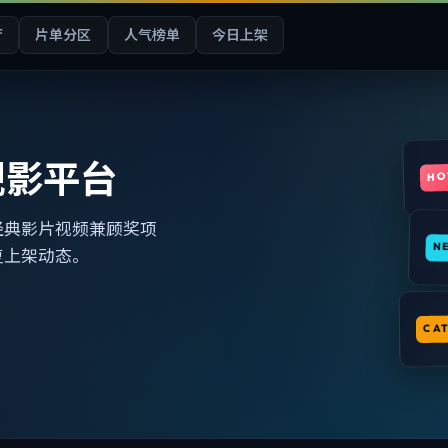
厅
片单分区
人气榜单
今日上架
观影平台
HO
经典影片视频兼顾奖项
N
复上架动态。
CA