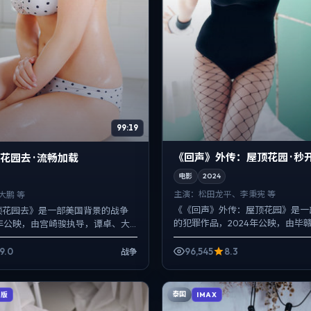
99:19
《回声》外传：屋顶花园 · 秒
花园去 · 流畅加载
电影
2024
主演：
松田龙平、李秉宪 等
大鹏 等
《《回声》外传：屋顶花园》是一
顶花园去》是一部美国背景的战争
的犯罪作品，2024年公映，由毕
8年公映，由宫崎骏执导，谭卓、大
龙平、李秉宪、裴斗娜等主演。用
主演。以冷峻镜头对准普通人的抉
过去与现在拧成一股绳...
意外成为...
9.0
96,545
8.3
战争
泰国
辑版
IMAX