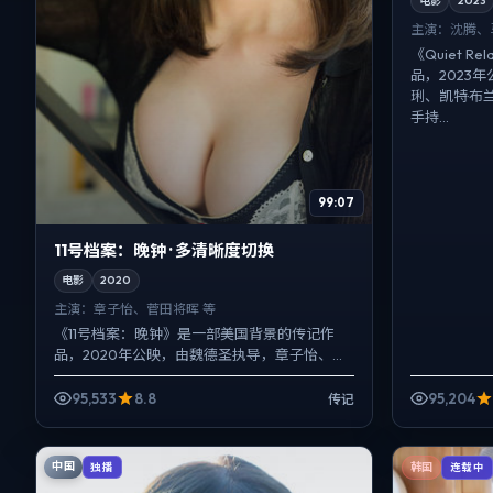
电影
2023
主演：
沈腾、
《Quiet 
品，2023
琍、凯特·布
手持...
99:07
11号档案：晚钟 · 多清晰度切换
电影
2020
主演：
章子怡、菅田将晖 等
《11号档案：晚钟》是一部美国背景的传记作
品，2020年公映，由魏德圣执导，章子怡、菅
田将晖、廖凡等主演。以冷峻镜头对准普通人
的抉择瞬间，爱情线...
95,533
8.8
95,204
传记
中国
独播
韩国
连载中