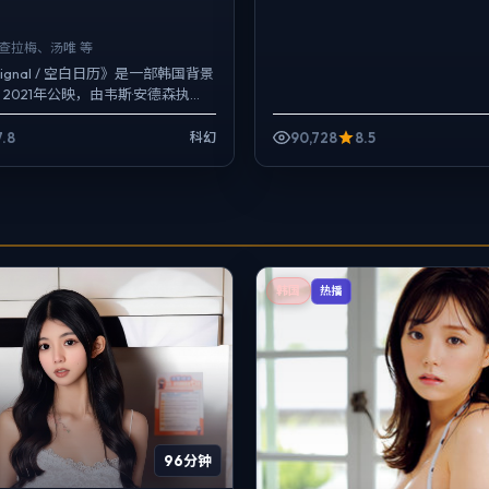
·查拉梅、汤唯 等
t Signal / 空白日历》是一部韩国背景
2021年公映，由韦斯·安德森执
查拉梅、汤唯、安藤樱等主演...
7.8
90,728
8.5
科幻
韩国
热播
96分钟