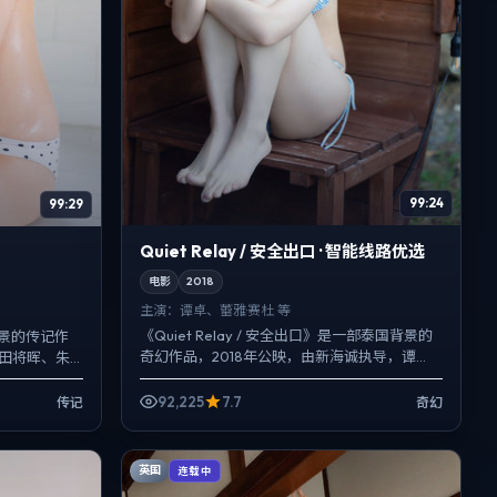
99:24
99:29
Quiet Relay / 安全出口 · 智能线路优选
电影
2018
主演：
谭卓、蕾雅·赛杜 等
《Quiet Relay / 安全出口》是一部泰国背景的
景的传记作
奇幻作品，2018年公映，由新海诚执导，谭
菅田将晖、朱
卓、蕾雅·赛杜、秦昊等主演。把城市当作角色
关键场面反
来写...
92,225
7.7
传记
奇幻
英国
连载中