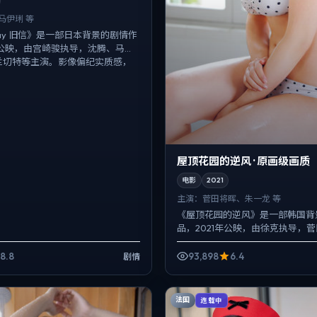
马伊琍 等
Relay 旧信》是一部日本背景的剧情作
年公映，由宫崎骏执导，沈腾、马伊
兰切特等主演。影像偏纪实质感，
屋顶花园的逆风 · 原画级画质
电影
2021
主演：
菅田将晖、朱一龙 等
《屋顶花园的逆风》是一部韩国背
品，2021年公映，由徐克执导，
一龙、安藤樱等主演。配乐克制，
而以环境声托情绪，爱...
8.8
93,898
6.4
剧情
法国
连载中