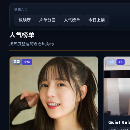
快捷入口
放映厅
片单分区
人气榜单
今日上架
人气榜单
按热度整理的观看风向标
美国
完结
日本
4K
Quiet Re