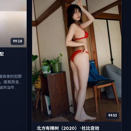
99:18
适配
一部法国背景的犯罪
，提莫西·查
当作...
99:53
北方有棵树（2020） · 杜比音效