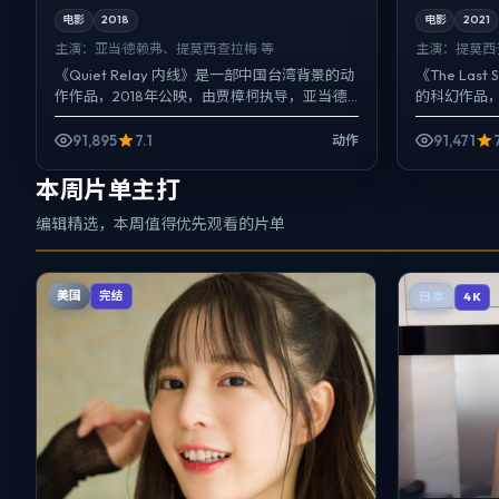
电影
2018
电影
2021
主演：
亚当·德赖弗、提莫西·查拉梅 等
主演：
提莫西
《Quiet Relay 内线》是一部中国台湾背景的动
《The Las
作作品，2018年公映，由贾樟柯执导，亚当·德
的科幻作品，
赖弗、提莫西·查拉梅、安藤樱等主演。影像偏
导，提莫西·
纪...
91,895
7.1
91,471
动作
本周片单主打
编辑精选，本周值得优先观看的片单
美国
完结
日本
4K