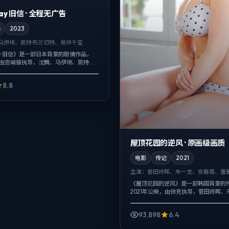
elay 旧信 · 全程无广告
情
2023
马伊琍、凯特·布兰切特、易烊千玺
elay 旧信》是一部日本背景的剧情作品，
，由宫崎骏执导，沈腾、马伊琍、凯特·布
。影像偏纪实质感，手持与固定机位交
壳下，...
8.8
屋顶花园的逆风 · 原画级画质
电影
传记
2021
主演：
菅田将晖、朱一龙、安藤樱、蕾雅
《屋顶花园的逆风》是一部韩国背景的
2021年公映，由徐克执导，菅田将晖、
樱等主演。配乐克制，关键场面反而以
绪，爱情线并不喧宾夺主，却成为推动主角
93,898
6.4