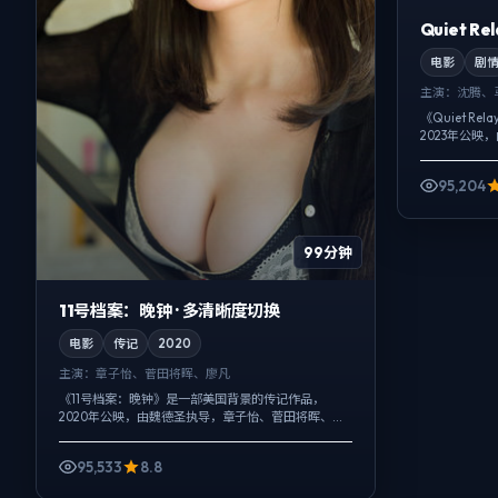
Quiet R
电影
剧
主演：
沈腾、
《Quiet R
2023年公映
兰切特等主演
替出现，悬疑外
95,204
99分钟
11号档案：晚钟 · 多清晰度切换
电影
传记
2020
主演：
章子怡、菅田将晖、廖凡
《11号档案：晚钟》是一部美国背景的传记作品，
2020年公映，由魏德圣执导，章子怡、菅田将晖、廖
凡等主演。以冷峻镜头对准普通人的抉择瞬间，爱情
线并不喧宾夺主，却成为推动主角行动...
95,533
8.8