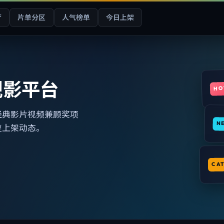
厅
片单分区
人气榜单
今日上架
观影平台
HO
经典影片视频兼顾奖项
N
复上架动态。
CA