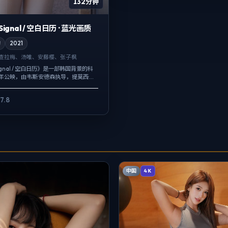
132分钟
 Signal / 空白日历 · 蓝光画质
幻
2021
·查拉梅、汤唯、安藤樱、张子枫
 Signal / 空白日历》是一部韩国背景的科
1年公映，由韦斯·安德森执导，提莫西·查
安藤樱等主演。影像偏纪实质感，手持
7.8
中国
4K