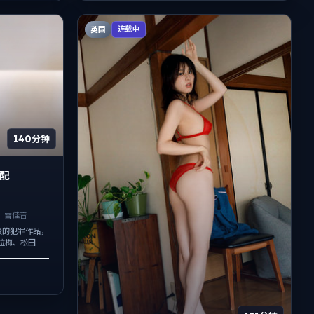
英国
连载中
140分钟
适配
、雷佳音
国背景的犯罪作品，
查拉梅、松田龙
，夜景与雨声