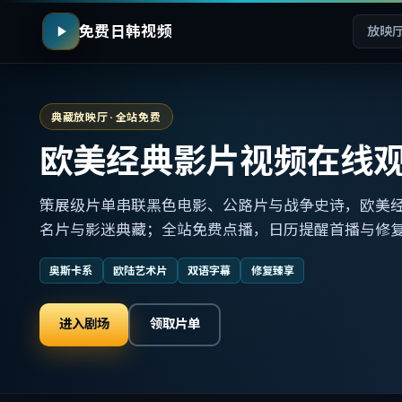
免费日韩视频
放映
典藏放映厅 · 全站免费
欧美经典影片视频在线
策展级片单串联黑色电影、公路片与战争史诗，欧美
名片与影迷典藏；全站免费点播，日历提醒首播与修
奥斯卡系
欧陆艺术片
双语字幕
修复臻享
进入剧场
领取片单