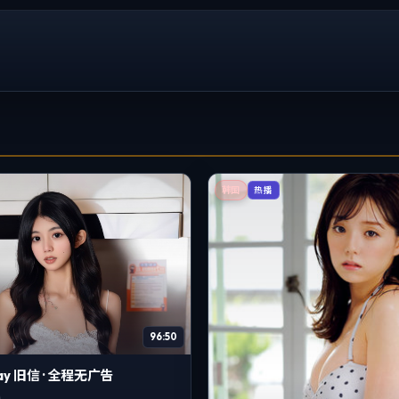
韩国
热播
96:50
lay 旧信 · 全程无广告