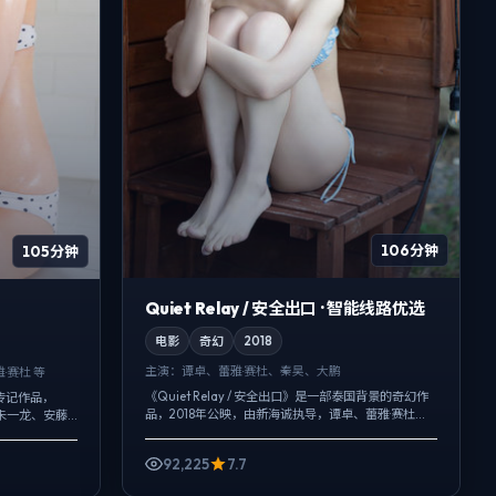
106分钟
105分钟
Quiet Relay / 安全出口 · 智能线路优选
电影
奇幻
2018
主演：
谭卓、蕾雅·赛杜、秦昊、大鹏
·赛杜 等
《Quiet Relay / 安全出口》是一部泰国背景的奇幻作
传记作品，
品，2018年公映，由新海诚执导，谭卓、蕾雅·赛杜、
朱一龙、安藤
秦昊等主演。把城市当作角色来写，夜景与雨声贯穿
环境声托情
全片，爱情线并不...
...
92,225
7.7