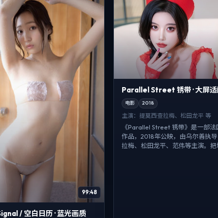
Parallel Street 锈带 · 大屏
电影
2018
主演：
提莫西·查拉梅、松田龙平 等
《Parallel Street 锈带》是
作品，2018年公映，由乌尔善执导
拉梅、松田龙平、范伟等主演。把城市
99:48
 Signal / 空白日历 · 蓝光画质