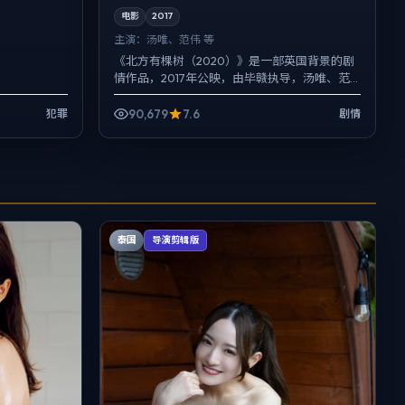
电影
2017
主演：
汤唯、范伟 等
《北方有棵树（2020）》是一部英国背景的剧
情作品，2017年公映，由毕赣执导，汤唯、范
伟、沈腾等主演。用双线叙事把过去与现在拧
成一股绳，爱情线...
90,679
7.6
犯罪
剧情
泰国
导演剪辑版