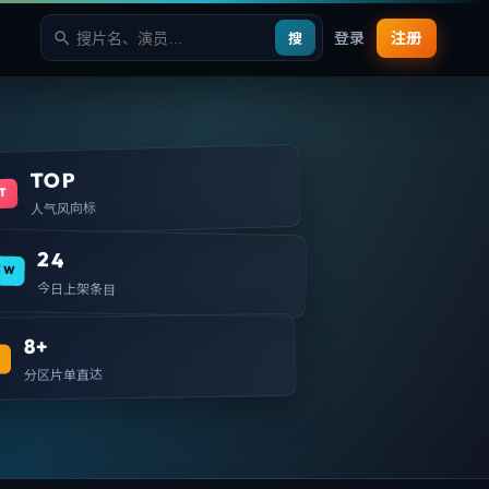
登录
注册
搜
TOP
T
人气风向标
24
EW
今日上架条目
8+
T
分区片单直达