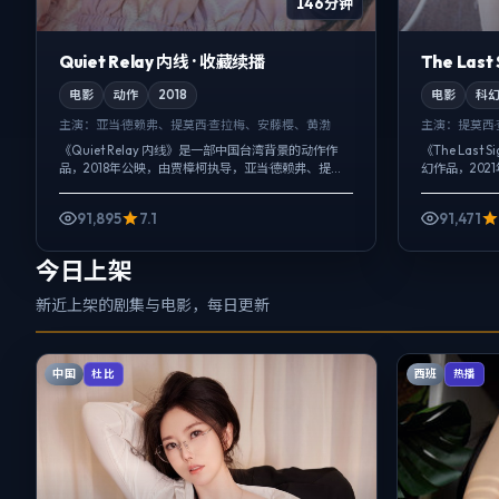
146分钟
Quiet Relay 内线 · 收藏续播
The Last
电影
动作
2018
电影
科
主演：
亚当·德赖弗、提莫西·查拉梅、安藤樱、黄渤
主演：
提莫西
《Quiet Relay 内线》是一部中国台湾背景的动作作
《The Last
品，2018年公映，由贾樟柯执导，亚当·德赖弗、提莫
幻作品，202
西·查拉梅、安藤樱等主演。影像偏纪实质感，手持与
拉梅、汤唯、
固定机位交替出现，...
与固定机位...
91,895
7.1
91,471
今日上架
新近上架的剧集与电影，每日更新
中国
西班
杜比
热播