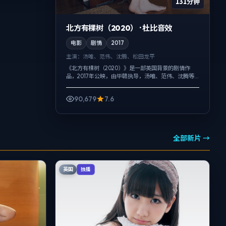
131分钟
北方有棵树（2020） · 杜比音效
电影
剧情
2017
主演：
汤唯、范伟、沈腾、松田龙平
《北方有棵树（2020）》是一部英国背景的剧情作
品，2017年公映，由毕赣执导，汤唯、范伟、沈腾等
主演。用双线叙事把过去与现在拧成一股绳，爱情线
并不喧宾夺主，却成为推动主角行动...
90,679
7.6
全部新片 →
英国
独播