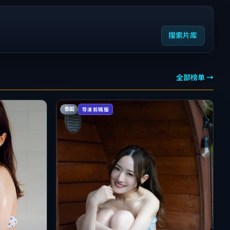
搜索片库
全部榜单 →
泰国
导演剪辑版