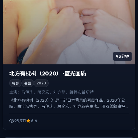
93分钟
北方有棵树（2020） · 蓝光画质
电影
喜剧
2020
主演：
马伊琍、段奕宏、刘亦菲、凯特·布兰切特
《北方有棵树（2020）》是一部日本背景的喜剧作品，2020年公
映，由宁浩执导，马伊琍、段奕宏、刘亦菲等主演。用双线叙事把
过去与现在拧成一股绳，动作戏服务于叙事节点，每场打斗都...
95,311
6.6