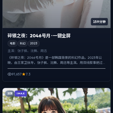
159分钟
碎银之夜：2046号月 · 一键全屏
电影
科幻
2023
主演：
张子枫、沈腾、周迅
《碎银之夜：2046号月》是一部韩国背景的科幻作品，2023年公
映，由王家卫执导，张子枫、沈腾、周迅等主演。用双线叙事把过
去与现在拧成一股绳，一场意外成为切口，牵出家庭、职场与...
91,657
7.3
法国
IMAX