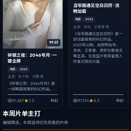
当窄路遇见空白日历 · 流
畅加载
电影
2023
主演：
肖央、王景春 等
《当窄路遇见空白日历》是一
部法国背景的科幻作品，
99:23
2023年公映，由郭帆执导，
肖央、王景春、佛罗伦斯·皮尤
碎银之夜：2046号月 · 一
等主演。在类型片框架里埋入
键全屏
作者式旁白与留...
电影
2023
主演：
张子枫、沈腾 等
《碎银之夜：2046号月》是
一部韩国背景的科幻作品，
2023年公映，由王家卫执
导，张子枫、沈腾、周迅等主
91,657
7.3
91,134
6.3
科幻
科幻
演。用双线叙事把过去与现在
拧成一股绳，一...
本周片单主打
编辑精选，本周值得优先观看的片单