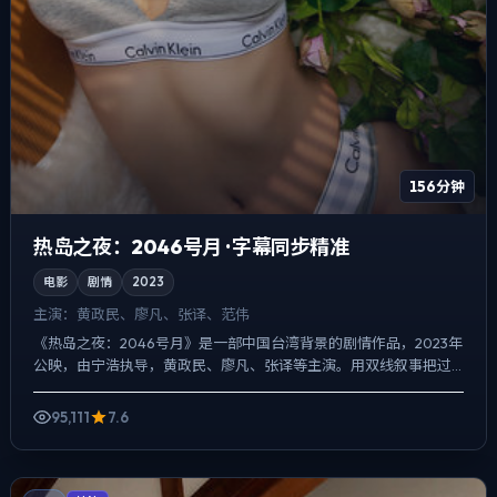
156分钟
热岛之夜：2046号月 · 字幕同步精准
电影
剧情
2023
主演：
黄政民、廖凡、张译、范伟
《热岛之夜：2046号月》是一部中国台湾背景的剧情作品，2023年
公映，由宁浩执导，黄政民、廖凡、张译等主演。用双线叙事把过
去与现在拧成一股绳，一场意外成为切口，牵出家庭、职场...
95,111
7.6