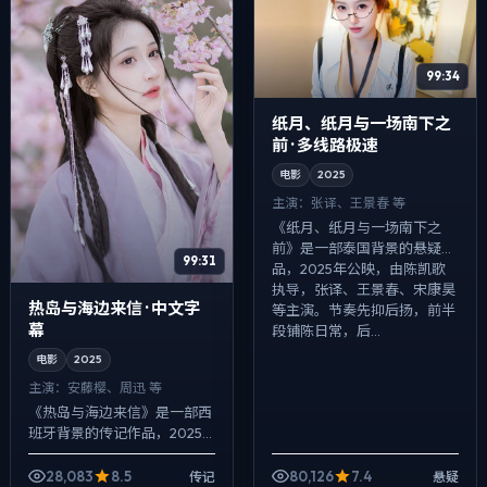
99:34
纸月、纸月与一场南下之
前 · 多线路极速
电影
2025
主演：
张译、王景春 等
《纸月、纸月与一场南下之
前》是一部泰国背景的悬疑作
99:31
品，2025年公映，由陈凯歌
执导，张译、王景春、宋康昊
热岛与海边来信 · 中文字
等主演。节奏先抑后扬，前半
幕
段铺陈日常，后...
电影
2025
主演：
安藤樱、周迅 等
《热岛与海边来信》是一部西
班牙背景的传记作品，2025
年公映，由克里斯托弗·诺兰执
导，安藤樱、周迅、凯特·布兰
28,083
8.5
80,126
7.4
传记
悬疑