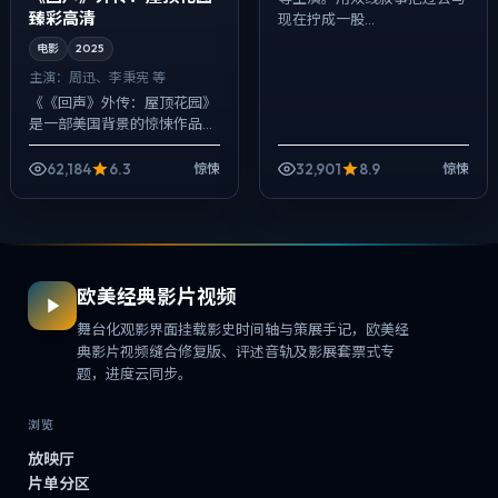
臻彩高清
现在拧成一股...
电影
2025
主演：
周迅、李秉宪 等
《《回声》外传：屋顶花园》
是一部美国背景的惊悚作品，
2025年公映，由宁浩执导，
周迅、李秉宪、黄政民等主
62,184
6.3
32,901
8.9
惊悚
惊悚
演。用双线叙事把过去与现在
拧成一股绳，爱...
欧美经典影片视频
舞台化观影界面挂载影史时间轴与策展手记，欧美经
典影片视频缝合修复版、评述音轨及影展套票式专
题，进度云同步。
浏览
放映厅
片单分区