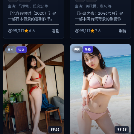
主演：
马伊琍、段奕宏 等
主演：
黄政民、廖凡 等
《北方有棵树（2020）》是
《热岛之夜：2046号月》是
一部日本背景的喜剧作品，
一部中国台湾背景的剧情作
2020年公映，由宁浩执导，
品，2023年公映，由宁浩执
马伊琍、段奕宏、刘亦菲等主
导，黄政民、廖凡、张译等主
95,311
6.6
95,111
7.6
喜剧
剧情
演。用双线叙事把过去与现在
演。用双线叙事把过去与现在
拧成一股绳，...
拧成一股绳，...
美国
日本
热播
杜比
99:53
99:39