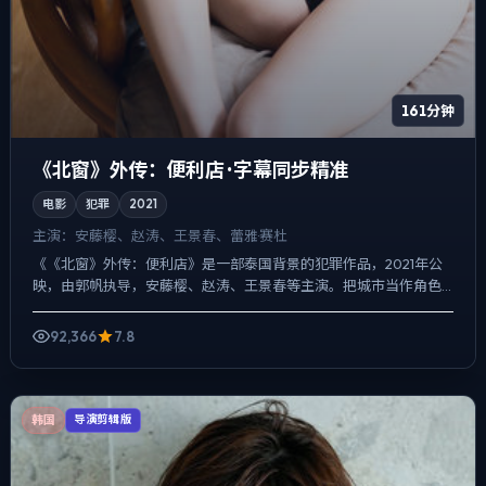
161分钟
《北窗》外传：便利店 · 字幕同步精准
电影
犯罪
2021
主演：
安藤樱、赵涛、王景春、蕾雅·赛杜
《《北窗》外传：便利店》是一部泰国背景的犯罪作品，2021年公
映，由郭帆执导，安藤樱、赵涛、王景春等主演。把城市当作角色
来写，夜景与雨声贯穿全片，动作戏服务于叙事节点，每场打斗...
92,366
7.8
韩国
导演剪辑版