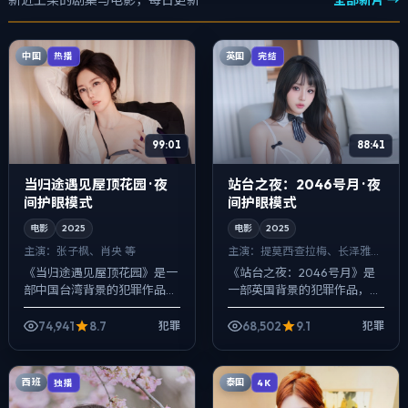
新近上架的剧集与电影，每日更新
全部新片 →
中国
英国
热播
完结
99:01
88:41
当归途遇见屋顶花园 · 夜
站台之夜：2046号月 · 夜
间护眼模式
间护眼模式
电影
2025
电影
2025
主演：
张子枫、肖央 等
主演：
提莫西·查拉梅、长泽雅美
等
《当归途遇见屋顶花园》是一
《站台之夜：2046号月》是
部中国台湾背景的犯罪作品，
一部英国背景的犯罪作品，
2025年公映，由洪常秀执
2025年公映，由郭帆执导，
导，张子枫、肖央、姜武等主
提莫西·查拉梅、长泽雅美、章
74,941
8.7
68,502
9.1
犯罪
犯罪
演。在类型片框架里埋入作者
子怡等主演。用双线叙事把过
式旁白与留白，...
去与现在拧...
西班
泰国
独播
4K