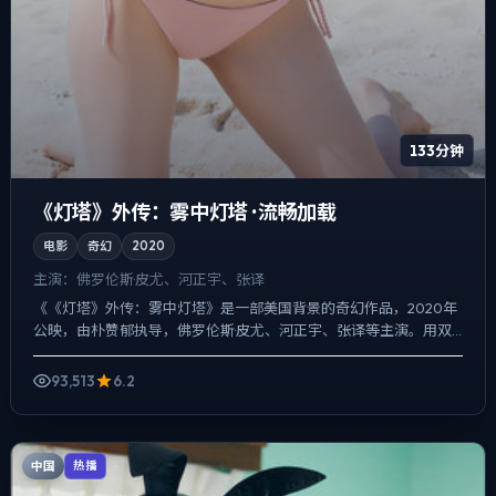
133分钟
《灯塔》外传：雾中灯塔 · 流畅加载
电影
奇幻
2020
主演：
佛罗伦斯·皮尤、河正宇、张译
《《灯塔》外传：雾中灯塔》是一部美国背景的奇幻作品，2020年
公映，由朴赞郁执导，佛罗伦斯·皮尤、河正宇、张译等主演。用双
线叙事把过去与现在拧成一股绳，动作戏服务于叙事节点，每...
93,513
6.2
中国
热播