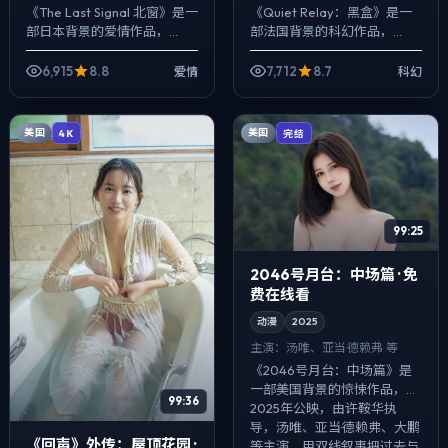
等
《The Last Signal 北窗》是一
《Quiet Relay：黑盒》是一
部日本背景的爱情作品，
部法国背景的科幻作品，
2025年公映，由洪常秀执
2025年公映，由是枝裕和执
导，梁朝伟、亚当·德赖弗、佛
导，亚当·德赖弗、蕾雅·赛杜、
6,915
8.8
7,712
8.7
爱情
科幻
罗伦斯·皮尤等主演。把城...
黄政民等主演。影像偏纪实质
感...
美国
美国
4K
完结
99:25
2046号月台：中场篇 · 免
费在线看
动漫
2025
主演：
汤唯、亚当·德赖弗 等
《2046号月台：中场篇》是
一部美国背景的惊悚作品，
99:36
2025年公映，由许鞍华执
导，汤唯、亚当·德赖弗、大鹏
《回声》外传：屋顶花园 ·
等主演。用双线叙事把过去与