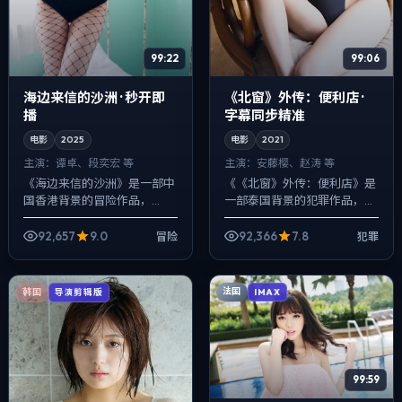
99:22
99:06
海边来信的沙洲 · 秒开即
《北窗》外传：便利店 ·
播
字幕同步精准
电影
2025
电影
2021
主演：
谭卓、段奕宏 等
主演：
安藤樱、赵涛 等
《海边来信的沙洲》是一部中
《《北窗》外传：便利店》是
国香港背景的冒险作品，
一部泰国背景的犯罪作品，
2025年公映，由乌尔善执
2021年公映，由郭帆执导，安
导，谭卓、段奕宏、赵涛等主
藤樱、赵涛、王景春等主演。
92,657
9.0
92,366
7.8
冒险
犯罪
演。配乐克制，关键场面反而
把城市当作角色来写，夜景与
以环境声托情绪，冲...
雨声贯穿全片...
法国
韩国
IMAX
导演剪辑版
99:59