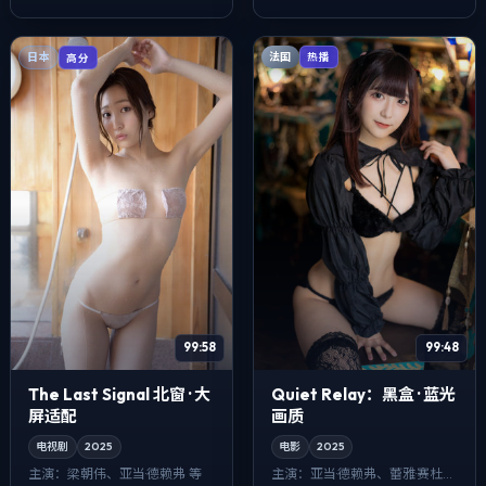
切特等主演。配乐克制，关键
场面反而...
法国
日本
热播
高分
99:58
99:48
The Last Signal 北窗 · 大
Quiet Relay：黑盒 · 蓝光
屏适配
画质
电视剧
2025
电影
2025
主演：
梁朝伟、亚当·德赖弗 等
主演：
亚当·德赖弗、蕾雅·赛杜