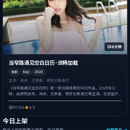
156分钟
当窄路遇见空白日历 · 流畅加载
电影
科幻
2023
主演：
肖央、王景春、佛罗伦斯·皮尤
《当窄路遇见空白日历》是一部法国背景的科幻作品，2023年公
映，由郭帆执导，肖央、王景春、佛罗伦斯·皮尤等主演。在类型片
框架里埋入作者式旁白与留白，冲突并非来自夸张奇观，而来自...
91,134
6.3
今日上架