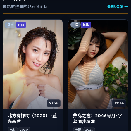
按热度整理的观看风向标
全部榜单 →
中国
日本
杜比
杜比
93:28
99:46
北方有棵树（2020） · 蓝
热岛之夜：2046号月 · 字
光画质
幕同步精准
电影
2020
电影
2023