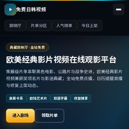
免费日韩视频
放映厅
片单分区
人气榜单
今日上架
典藏放映厅 · 全站免费
欧美经典影片视频在线观影平台
策展级片单串联黑色电影、公路片与战争史诗，欧美经典影片
视频兼顾奖项名片与影迷典藏；全站免费点播，日历提醒首播
与修复上架动态。
奥斯卡系
欧陆艺术片
双语字幕
修复臻享
进入剧场
领取片单