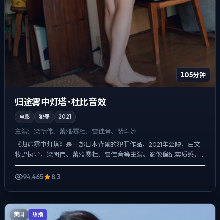
105分钟
归途雾中灯塔 · 杜比音效
电影
犯罪
2021
主演：
梁朝伟、蕾雅·赛杜、雷佳音、裴斗娜
《归途雾中灯塔》是一部日本背景的犯罪作品，2021年公映，由文
牧野执导，梁朝伟、蕾雅·赛杜、雷佳音等主演。影像偏纪实质感，
手持与固定机位交替出现，真相并非一次性抛出，而是在对话...
94,465
8.3
美国
热播