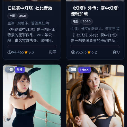
归途雾中灯塔 · 杜比音效
《灯塔》外传：雾中灯塔 ·
流畅加载
电影
2021
电影
2020
主演：
梁朝伟、蕾雅·赛杜 等
主演：
佛罗伦斯·皮尤、河正宇 等
《归途雾中灯塔》是一部日本
背景的犯罪作品，2021年公
《《灯塔》外传：雾中灯塔》
映，由文牧野执导，梁朝伟、
是一部美国背景的奇幻作品，
蕾雅·赛杜、雷佳音等主演。影
2020年公映，由朴赞郁执
像偏纪实质感，手持与固定机
导，佛罗伦斯·皮尤、河正宇、
94,465
8.3
93,513
6.2
犯罪
奇幻
位交替出现...
张译等主演。用双线叙事把过
去与现在拧成...
中国
泰国
热播
IMAX