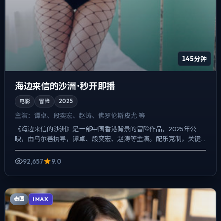
145分钟
海边来信的沙洲 · 秒开即播
电影
冒险
2025
主演：
谭卓、段奕宏、赵涛、佛罗伦斯·皮尤 等
《海边来信的沙洲》是一部中国香港背景的冒险作品，2025年公
映，由乌尔善执导，谭卓、段奕宏、赵涛等主演。配乐克制，关键
场面反而以环境声托情绪，冲突并非来自夸张奇观，而来自信息差...
92,657
9.0
泰国
IMAX