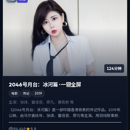
124分钟
2046号月台：冰河篇 · 一键全屏
电影
传记
2019
主演：
张译、雷佳音、廖凡、黄政民 等
《2046号月台：冰河篇》是一部中国香港背景的传记作品，2019年
公映，由乌尔善执导，张译、雷佳音、廖凡等主演。用双线叙事把
过去与现在拧成一股绳，喜剧桥段服务于人物性格，笑点背...
94,649
8.8