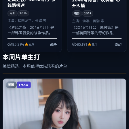
线路极速
开即播
电影
2018
电影
2019
主演：
松田龙平、张译 等
主演：
汤唯、黄渤 等
《逆风之夜：2046号月》是
《2046号月台：晚钟篇》是
一部韩国背景的战争作品，
一部美国背景的奇幻作品，
2018年公映，由徐克执导，松
2019年公映，由毕赣执导，汤
田龙平、张译、蕾雅·赛杜等主
唯、黄渤、周迅等主演。用双
85,294
6.9
85,191
8.1
战争
奇幻
演。用双线叙事把过去与现在
线叙事把过去与现在拧成一股
拧成一股...
绳，喜剧桥...
本周片单主打
编辑精选，本周值得优先观看的片单
美国
IMAX