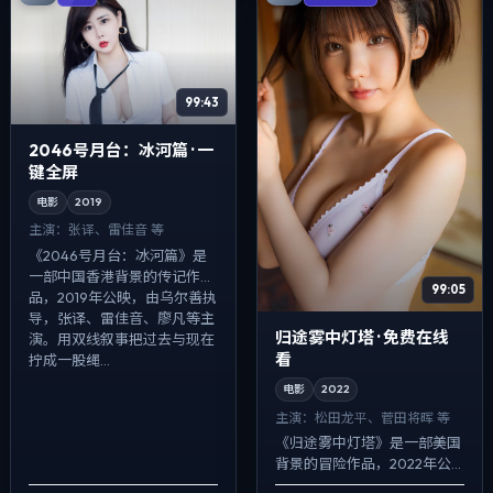
99:43
2046号月台：冰河篇 · 一
键全屏
电影
2019
主演：
张译、雷佳音 等
《2046号月台：冰河篇》是
一部中国香港背景的传记作
99:05
品，2019年公映，由乌尔善执
导，张译、雷佳音、廖凡等主
归途雾中灯塔 · 免费在线
演。用双线叙事把过去与现在
看
拧成一股绳...
电影
2022
主演：
松田龙平、菅田将晖 等
《归途雾中灯塔》是一部美国
背景的冒险作品，2022年公
映，由王家卫执导，松田龙