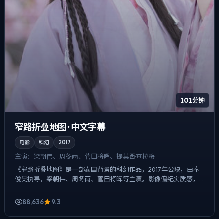
101分钟
窄路折叠地图 · 中文字幕
电影
科幻
2017
主演：
梁朝伟、周冬雨、菅田将晖、提莫西·查拉梅
《窄路折叠地图》是一部泰国背景的科幻作品，2017年公映，由奉
俊昊执导，梁朝伟、周冬雨、菅田将晖等主演。影像偏纪实质感，
手持与固定机位交替出现，动作戏服务于叙事节点，每场打斗都...
88,636
9.3