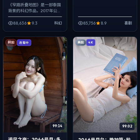
《窄路折叠地图》是一部泰国
背景的科幻作品，2017年公
映，由奉俊昊执导，梁朝伟、
周冬雨、菅田将晖等主演。影
88,636
9.3
85,756
8.9
科幻
喜剧
像偏纪实质感，手持与固定机
位交替出现，...
美国
韩国
4K
连载中
99:14
99:02
逆风之夜：2046号月 · 多
2046号月台：晚钟篇 · 秒