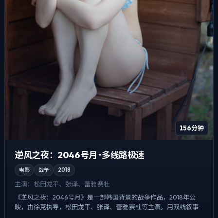
156分钟
逆风之夜：2046号月 · 多线路极速
电影
战争
2018
主演：
松田龙平、张译、蕾雅·赛杜
《逆风之夜：2046号月》是一部韩国背景的战争作品，2018年公
映，由徐克执导，松田龙平、张译、蕾雅·赛杜等主演。用双线叙事
把过去与现在拧成一股绳，悬疑外壳下，更想讨论的是「记...