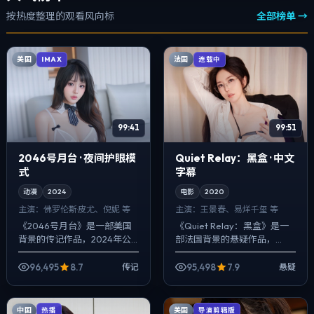
按热度整理的观看风向标
全部榜单 →
美国
法国
IMAX
连载中
99:41
99:51
2046号月台 · 夜间护眼模
Quiet Relay：黑盒 · 中文
式
字幕
动漫
2024
电影
2020
主演：
佛罗伦斯·皮尤、倪妮 等
主演：
王景春、易烊千玺 等
《2046号月台》是一部美国
《Quiet Relay：黑盒》是一
背景的传记作品，2024年公
部法国背景的悬疑作品，
映，由林超贤执导，佛罗伦斯·
2020年公映，由娄烨执导，
皮尤、倪妮、大鹏等主演。配
王景春、易烊千玺、裴斗娜等
96,495
8.7
95,498
7.9
传记
悬疑
乐克制，关键场面反而以环境
主演。影像偏纪实质感，手持
声托情绪...
与固定...
中国
美国
热播
导演剪辑版