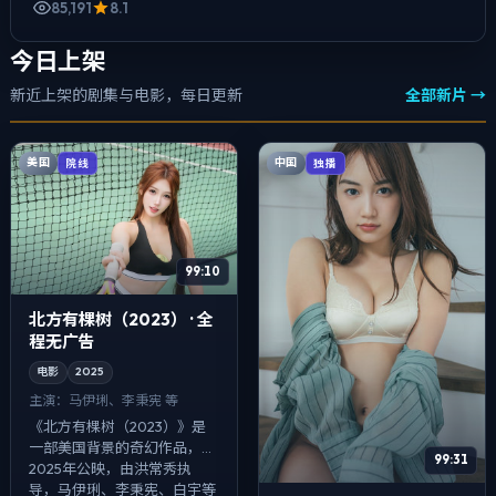
85,191
8.1
今日上架
新近上架的剧集与电影，每日更新
全部新片 →
美国
中国
院线
独播
99:10
北方有棵树（2023） · 全
程无广告
电影
2025
主演：
马伊琍、李秉宪 等
《北方有棵树（2023）》是
一部美国背景的奇幻作品，
99:31
2025年公映，由洪常秀执
导，马伊琍、李秉宪、白宇等