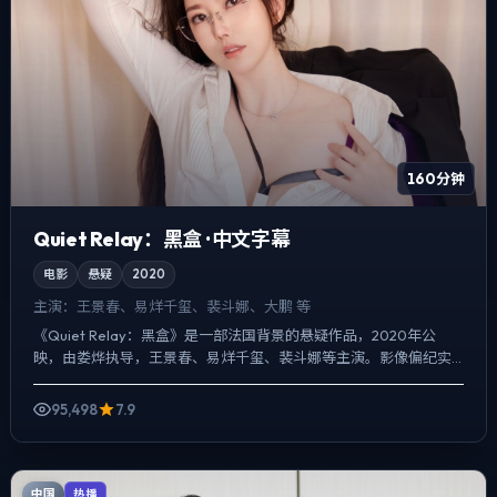
160分钟
Quiet Relay：黑盒 · 中文字幕
电影
悬疑
2020
主演：
王景春、易烊千玺、裴斗娜、大鹏 等
《Quiet Relay：黑盒》是一部法国背景的悬疑作品，2020年公
映，由娄烨执导，王景春、易烊千玺、裴斗娜等主演。影像偏纪实
质感，手持与固定机位交替出现，一场意外成为切口，...
95,498
7.9
中国
热播