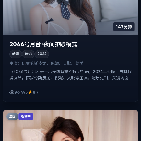
147分钟
2046号月台 · 夜间护眼模式
动漫
传记
2024
主演：
佛罗伦斯·皮尤、倪妮、大鹏、姜武
《2046号月台》是一部美国背景的传记作品，2024年公映，由林超
贤执导，佛罗伦斯·皮尤、倪妮、大鹏等主演。配乐克制，关键场面
反而以环境声托情绪，动作戏服务于叙事节点，每场打斗...
96,495
8.7
法国
连载中