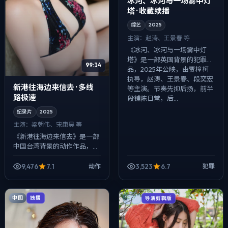
冰河、冰河与一场雾中灯
塔 · 收藏续播
综艺
2025
主演：
赵涛、王景春 等
《冰河、冰河与一场雾中灯
塔》是一部英国背景的犯罪作
99:14
品，2025年公映，由贾樟柯
执导，赵涛、王景春、段奕宏
新港往海边来信去 · 多线
等主演。节奏先抑后扬，前半
路极速
段铺陈日常，后...
纪录片
2025
主演：
梁朝伟、宋康昊 等
《新港往海边来信去》是一部
中国台湾背景的动作作品，
2025年公映，由郭帆执导，
梁朝伟、宋康昊、王景春等主
9,476
7.1
3,523
6.7
动作
犯罪
演。以冷峻镜头对准普通人的
抉择瞬间，人物...
中国
独播
日本
导演剪辑版