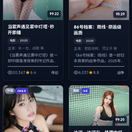
99:22
95:29
当雾声遇见雾中灯塔 · 秒
86号档案：雨线 · 原画级
开即播
画质
电影
2025
电影
2025
主演：
朱一龙、胡歌 等
主演：
菅田将晖、河正宇 等
《当雾声遇见雾中灯塔》是一
《86号档案：雨线》是一部日
部中国香港背景的传记作品，
本背景的战争作品，2025年
2025年公映，由林超贤执
公映，由陈凯歌执导，菅田将
导，朱一龙、胡歌、安藤樱等
晖、河正宇、凯特·布兰切特等
20,367
6.4
6,031
8.8
传记
战争
主演。在类型片框架里埋入作
主演。以冷峻镜头对准普通人
者式旁白与留白...
的抉择瞬...
中国
英国
IMAX
4K
99:20