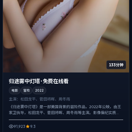
133分钟
归途雾中灯塔 · 免费在线看
电影
冒险
2022
主演：
松田龙平、菅田将晖、周冬雨
《归途雾中灯塔》是一部美国背景的冒险作品，2022年公映，由王
家卫执导，松田龙平、菅田将晖、周冬雨等主演。影像偏纪实质
感，手持与固定机位交替出现，爱情线并不喧宾夺主，却成为推动...
91,923
9.3