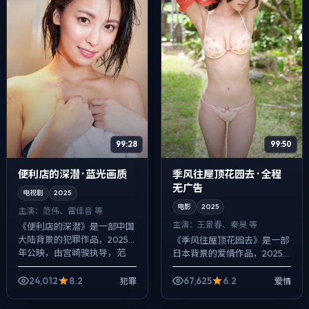
99:28
99:50
便利店的深潜 · 蓝光画质
季风往屋顶花园去 · 全程
无广告
电视剧
2025
电影
2025
主演：
范伟、雷佳音 等
主演：
王景春、秦昊 等
《便利店的深潜》是一部中国
大陆背景的犯罪作品，2025
《季风往屋顶花园去》是一部
年公映，由宫崎骏执导，范
日本背景的爱情作品，2025
伟、雷佳音、宋康昊等主演。
年公映，由郭帆执导，王景
影像偏纪实质感，手持与固定
春、秦昊、梁朝伟等主演。以
24,012
8.2
67,625
6.2
犯罪
爱情
机位交替出现，...
冷峻镜头对准普通人的抉择瞬
间，人物在道德...