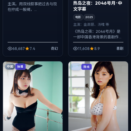
热岛之夜：2046号月 · 中
主演。用双线叙事把过去与现
文字幕
在拧成一股绳，...
电影
2025
主演：
金高银、汤唯 等
《热岛之夜：2046号月》是
一部中国香港背景的喜剧作
品，2025年公映，由文牧野
执导，金高银、汤唯、大鹏等
68,687
7.4
11,608
8.9
奇幻
喜剧
主演。用双线叙事把过去与现
在拧成一股绳...
中国
独播
日本
院线