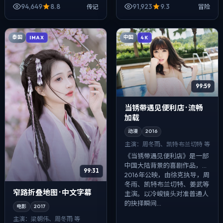
平、菅田将晖、周冬雨等主
94,649
8.8
91,923
9.3
传记
冒险
演。影像偏纪实质感，手持与
固定机位交替出现...
泰国
中国
IMAX
4K
99:59
当锈带遇见便利店 · 流畅
加载
动漫
2016
主演：
周冬雨、凯特·布兰切特 等
《当锈带遇见便利店》是一部
中国大陆背景的喜剧作品，
99:31
2016年公映，由徐克执导，周
冬雨、凯特·布兰切特、姜武等
窄路折叠地图 · 中文字幕
主演。以冷峻镜头对准普通人
的抉择瞬间...
电影
2017
主演：
梁朝伟、周冬雨 等