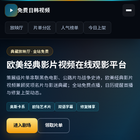
免费日韩视频
放映厅
片单分区
人气榜单
今日上架
典藏放映厅 · 全站免费
欧美经典影片视频在线观影平台
策展级片单串联黑色电影、公路片与战争史诗，欧美经典影片
视频兼顾奖项名片与影迷典藏；全站免费点播，日历提醒首播
与修复上架动态。
奥斯卡系
欧陆艺术片
双语字幕
修复臻享
进入剧场
领取片单