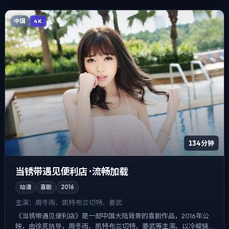
中国
4K
134分钟
当锈带遇见便利店 · 流畅加载
动漫
喜剧
2016
主演：
周冬雨、凯特·布兰切特、姜武
《当锈带遇见便利店》是一部中国大陆背景的喜剧作品，2016年公
映，由徐克执导，周冬雨、凯特·布兰切特、姜武等主演。以冷峻镜