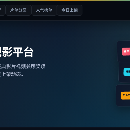
厅
片单分区
人气榜单
今日上架
观影平台
HO
经典影片视频兼顾奖项
N
复上架动态。
CA