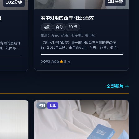
135分钟
102分钟
雾中灯塔的西岸 · 杜比音效
播
电影
奇幻
2025
主演：
肖央、范伟、张子枫、裴斗娜
《雾中灯塔的西岸》是一部中国台湾背景的奇幻作
大陆背景的悬疑作
品，2025年公映，由毕赣执导，肖央、范伟、张子枫
枫、凯特·布兰
等主演。配乐克制，关键场面反而以环境声托情绪，
手持与固定机
冲突并非来自夸张奇观，而来自信息差与...
92,466
8.4
全部新片 →
法国
杜比