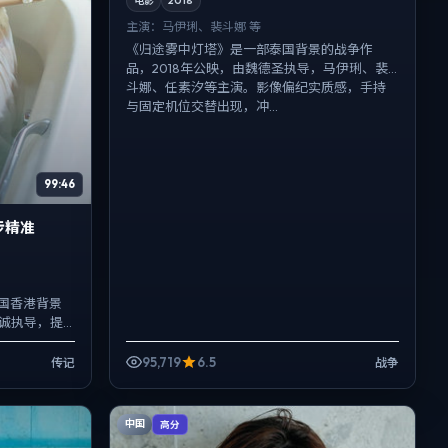
电影
2018
主演：
马伊琍、裴斗娜 等
《归途雾中灯塔》是一部泰国背景的战争作
品，2018年公映，由魏德圣执导，马伊琍、裴
斗娜、任素汐等主演。影像偏纪实质感，手持
与固定机位交替出现，冲...
99:46
步精准
国香港背景
海诚执导，提
演。在类型片
95,719
6.5
传记
战争
中国
高分