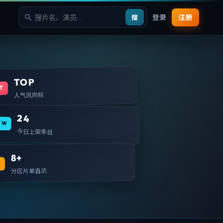
登录
注册
搜
TOP
T
人气风向标
24
EW
今日上架条目
8+
T
分区片单直达