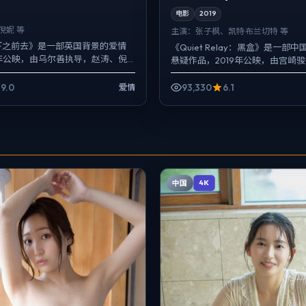
电影
2019
倪妮 等
主演：
张子枫、凯特·布兰切特 等
下之前去》是一部英国背景的爱情
《Quiet Relay：黑盒》是一部
1年公映，由乌尔善执导，赵涛、倪
悬疑作品，2019年公映，由宫崎
主演。以冷峻镜头对准普通人的抉
枫、凯特·布兰切特、大鹏等主演
外壳下，...
质感，...
9.0
93,330
6.1
爱情
中国
4K