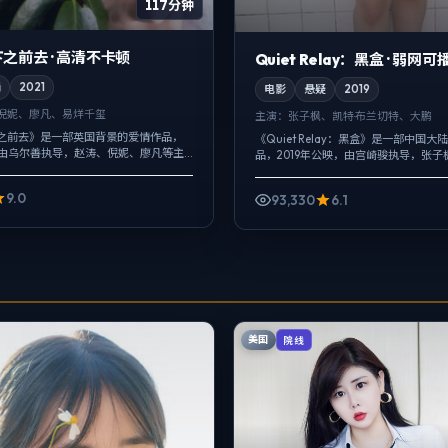
117分钟
之前去 · 高清不卡顿
Quiet Relay：黑盒 · 弱网可
情
2021
电影
悬疑
2019
倪妮、廖凡、易烊千玺
主演：
张子枫、凯特·布兰切特、大鹏
之前去》是一部英国背景的爱情作品，
《Quiet Relay：黑盒》是一部中国
映，由乌尔善执导，赵涛、倪妮、廖凡等主
品，2019年公映，由宫崎骏执导，张子
头对准普通人的抉择瞬间，悬疑外壳
切特、大鹏等主演。影像偏纪实质感，
是「记忆是否可靠」。若...
位交替出现，人物在道...
9.0
93,330
6.1
美国
院线