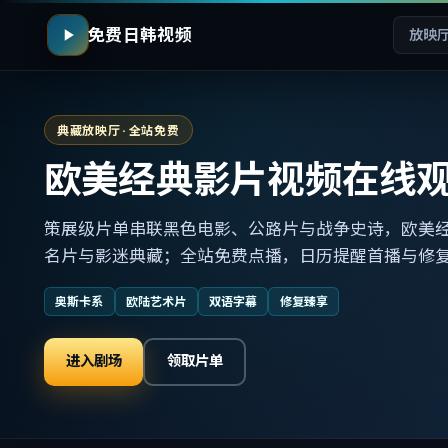
免费日韩视频
放映
典藏放映厅 · 全站免费
欧美经典影片视频在线
策展级片单串联黑色电影、公路片与战争史诗，欧美
名片与影迷典藏；全站免费点播，日历提醒首播与修
奥斯卡系
欧陆艺术片
双语字幕
修复臻享
进入剧场
领取片单