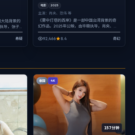
电影
2025
主演：
肖央、范伟 等
《雾中灯塔的西岸》是一部中国台湾背景的奇
中国大陆背景的
幻作品，2025年公映，由毕赣执导，肖央、范
骏执导，张子
伟、张子枫等主演。配乐克制，关键场面反而
。影像偏纪实
以环境声托情绪，冲突...
92,466
8.4
悬疑
奇幻
泰国
4K
157分钟