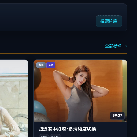
搜索片库
全部榜单 →
泰国
4K
99:27
归途雾中灯塔 · 多清晰度切换