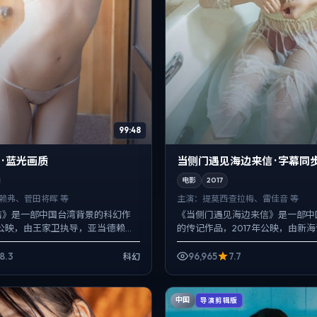
99:48
· 蓝光画质
当侧门遇见海边来信 · 字幕同
电影
2017
德赖弗、菅田将晖 等
主演：
提莫西·查拉梅、雷佳音 等
店》是一部中国台湾背景的科幻作
《当侧门遇见海边来信》是一部中
年公映，由王家卫执导，亚当·德赖
的传记作品，2017年公映，由新
晖、谭卓等主演。强调群像而非单
莫西·查拉梅、雷佳音、姜武等主
线条同样...
框架里埋入作者式旁...
8.3
96,965
7.7
科幻
中国
导演剪辑版