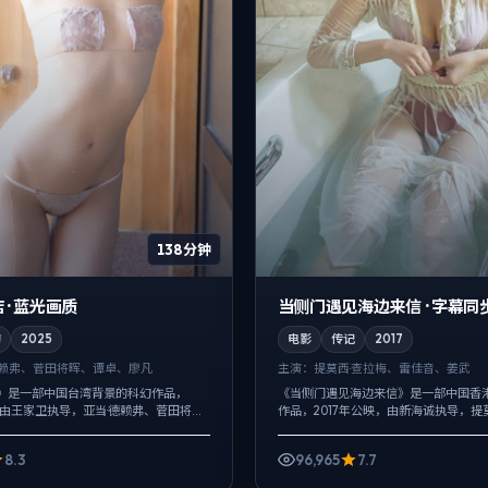
138分钟
 · 蓝光画质
当侧门遇见海边来信 · 字幕同
幻
2025
电影
传记
2017
德赖弗、菅田将晖、谭卓、廖凡
主演：
提莫西·查拉梅、雷佳音、姜武
》是一部中国台湾背景的科幻作品，
《当侧门遇见海边来信》是一部中国香
，由王家卫执导，亚当·德赖弗、菅田将
作品，2017年公映，由新海诚执导，提
演。强调群像而非单一英雄，配角线条
雷佳音、姜武等主演。在类型片框架里
桥段服务于人物性格，笑...
白与留白，一场意外成为切口，牵出...
8.3
96,965
7.7