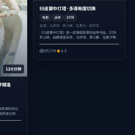
归途雾中灯塔 · 多清晰度切换
电影
战争
2018
主演：
马伊琍、裴斗娜、任素汐、段奕宏
《归途雾中灯塔》是一部泰国背景的战争作品，2018
年公映，由魏德圣执导，马伊琍、裴斗娜、任素汐等
主演。影像偏纪实质感，手持与固定机位交替出现，
冲突并非来自夸张奇观，而来自信息差...
95,719
6.5
120分钟
步精准
港背景的传记
莫西·查拉梅、
埋入作者式旁