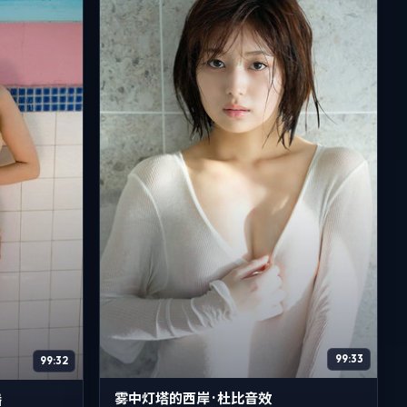
99:33
99:32
雾中灯塔的西岸 · 杜比音效
播