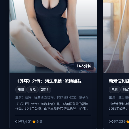
146分钟
《外环》外传：海边来信 · 流畅加载
新港便利店
电影
冒险
2019
电影
科
主演：
范伟、提莫西·查拉梅、佛罗伦斯·皮尤、章子怡
主演：
亚当·
《《外环》外传：海边来信》是一部英国背景的冒险
《新港便利店
作品，2019年公映，由克里斯托弗·诺兰执导，范伟、
2025年公映
提莫西·查拉梅、佛罗伦斯·皮尤等主演。用双线叙事把
晖、谭卓等主
过去与现在拧成一股绳，喜剧桥...
同样完整，喜剧
97,401
6.3
97,229