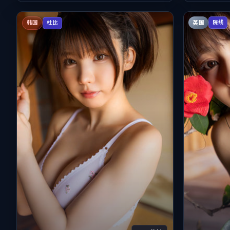
英国
院线
韩国
杜比