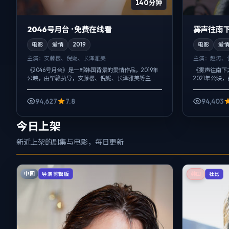
140分钟
2046号月台 · 免费在线看
雾声往南下
电影
爱情
2019
电影
爱
主演：
安藤樱、倪妮、长泽雅美
主演：
赵涛、
《2046号月台》是一部韩国背景的爱情作品，2019年
《雾声往南下
公映，由毕赣执导，安藤樱、倪妮、长泽雅美等主
2021年公
演。配乐克制，关键场面反而以环境声托情绪，一场
演。以冷峻镜
意外成为切口，牵出家庭、职场与公...
下，更想讨论的
94,627
7.8
94,403
今日上架
新近上架的剧集与电影，每日更新
中国
导演剪辑版
韩国
杜比