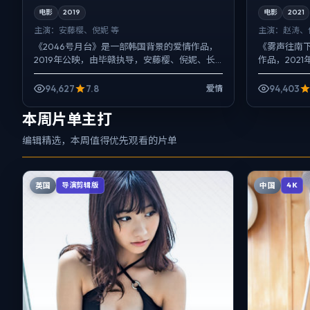
电影
2019
电影
2021
主演：
安藤樱、倪妮 等
主演：
赵涛、
《2046号月台》是一部韩国背景的爱情作品，
《雾声往南
2019年公映，由毕赣执导，安藤樱、倪妮、长
作品，202
泽雅美等主演。配乐克制，关键场面反而以环
妮、廖凡等
境声托情绪，一场...
择瞬间，悬疑
94,627
7.8
94,403
爱情
本周片单主打
编辑精选，本周值得优先观看的片单
英国
中国
导演剪辑版
4K