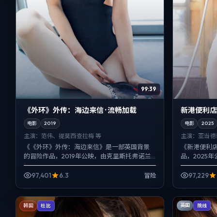
99:39
《外环》外传：海边来信 · 流畅加载
新港便利店 
电影
2019
电影
2025
主演：
范伟、提莫西·查拉梅 等
主演：
亚当·
《《外环》外传：海边来信》是一部英国背景
《新港便利
的冒险作品，2019年公映，由克里斯托弗·诺兰
品，2025
执导，范伟、提莫西·查拉梅、佛罗伦斯·皮尤等
弗、菅田将
主演。用双线叙...
一英雄，配角
97,401
6.3
97,229
冒险
英国
韩国
院线
杜比