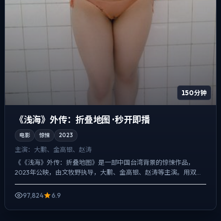
150分钟
《浅海》外传：折叠地图 · 秒开即播
电影
惊悚
2023
主演：
大鹏、金高银、赵涛
《《浅海》外传：折叠地图》是一部中国台湾背景的惊悚作品，
2023年公映，由文牧野执导，大鹏、金高银、赵涛等主演。用双线
叙事把过去与现在拧成一股绳，一场意外成为切口，牵出家庭、职...
97,824
6.9