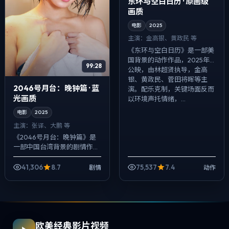
东环与空白日历 · 原画级
画质
电影
2025
主演：
金高银、黄政民 等
《东环与空白日历》是一部美
国背景的动作作品，2025年
99:28
公映，由林超贤执导，金高
银、黄政民、菅田将晖等主
2046号月台：晚钟篇 · 蓝
演。配乐克制，关键场面反而
光画质
以环境声托情绪，...
电影
2025
主演：
张译、大鹏 等
《2046号月台：晚钟篇》是
一部中国台湾背景的剧情作
品，2025年公映，由陈凯歌
执导，张译、大鹏、安藤樱等
41,306
8.7
75,537
7.4
剧情
动作
主演。用双线叙事把过去与现
在拧成一股绳...
欧美经典影片视频