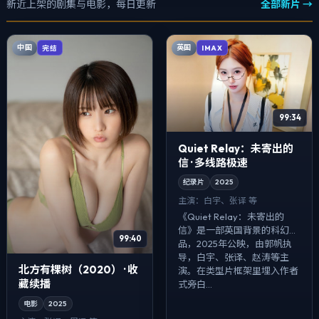
新近上架的剧集与电影，每日更新
全部新片 →
中国
英国
完结
IMAX
99:34
Quiet Relay：未寄出的
信 · 多线路极速
纪录片
2025
主演：
白宇、张译 等
《Quiet Relay：未寄出的
信》是一部英国背景的科幻作
99:40
品，2025年公映，由郭帆执
导，白宇、张译、赵涛等主
北方有棵树（2020） · 收
演。在类型片框架里埋入作者
藏续播
式旁白...
电影
2025