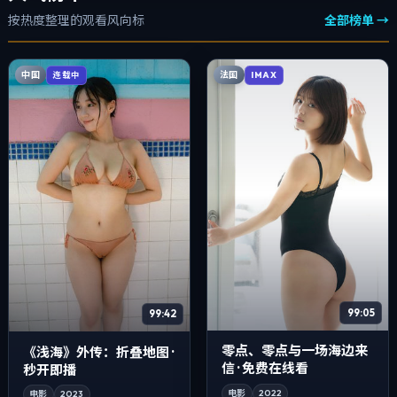
按热度整理的观看风向标
全部榜单 →
中国
法国
连载中
IMAX
99:05
99:42
零点、零点与一场海边来
《浅海》外传：折叠地图 ·
信 · 免费在线看
秒开即播
电影
2022
电影
2023