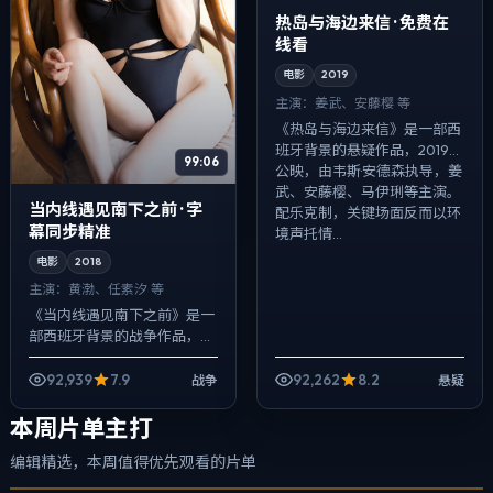
热岛与海边来信 · 免费在
线看
电影
2019
主演：
姜武、安藤樱 等
《热岛与海边来信》是一部西
班牙背景的悬疑作品，2019年
99:06
公映，由韦斯·安德森执导，姜
武、安藤樱、马伊琍等主演。
当内线遇见南下之前 · 字
配乐克制，关键场面反而以环
幕同步精准
境声托情...
电影
2018
主演：
黄渤、任素汐 等
《当内线遇见南下之前》是一
部西班牙背景的战争作品，
2018年公映，由郭帆执导，黄
渤、任素汐、大鹏等主演。在
92,939
7.9
92,262
8.2
战争
悬疑
类型片框架里埋入作者式旁白
与留白，真相...
本周片单主打
编辑精选，本周值得优先观看的片单