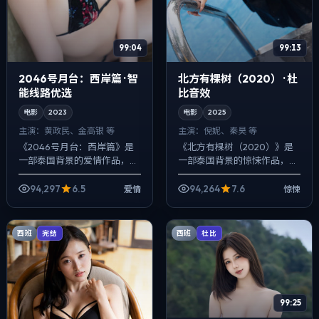
99:04
99:13
2046号月台：西岸篇 · 智
北方有棵树（2020） · 杜
能线路优选
比音效
电影
2023
电影
2025
主演：
黄政民、金高银 等
主演：
倪妮、秦昊 等
《2046号月台：西岸篇》是
《北方有棵树（2020）》是
一部泰国背景的爱情作品，
一部泰国背景的惊悚作品，
2023年公映，由林超贤执
2025年公映，由许鞍华执
导，黄政民、金高银、咏梅等
导，倪妮、秦昊、孔刘等主
94,297
6.5
94,264
7.6
爱情
惊悚
主演。用双线叙事把过去与现
演。用双线叙事把过去与现在
在拧成一股绳，...
拧成一股绳，爱情...
西班
西班
完结
杜比
99:25