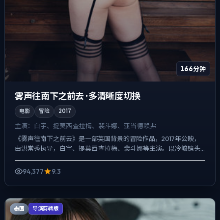
166分钟
雾声往南下之前去 · 多清晰度切换
电影
冒险
2017
主演：
白宇、提莫西·查拉梅、裴斗娜、亚当·德赖弗
《雾声往南下之前去》是一部英国背景的冒险作品，2017年公映，
由洪常秀执导，白宇、提莫西·查拉梅、裴斗娜等主演。以冷峻镜头
对准普通人的抉择瞬间，人物在道德灰区反复试探，观众情绪...
94,377
9.3
泰国
导演剪辑版