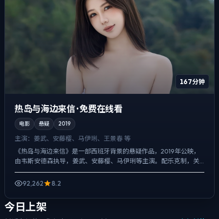
167分钟
热岛与海边来信 · 免费在线看
电影
悬疑
2019
主演：
姜武、安藤樱、马伊琍、王景春 等
《热岛与海边来信》是一部西班牙背景的悬疑作品，2019年公映，
由韦斯·安德森执导，姜武、安藤樱、马伊琍等主演。配乐克制，关
键场面反而以环境声托情绪，一场意外成为切口，牵出家庭、...
92,262
8.2
今日上架