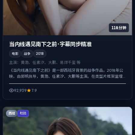
118分钟
当内线遇见南下之前 · 字幕同步精准
电影
战争
2018
主演：
黄渤、任素汐、大鹏、易烊千玺 等
《当内线遇见南下之前》是一部西班牙背景的战争作品，2018年公
映，由郭帆执导，黄渤、任素汐、大鹏等主演。在类型片框架里埋
入作者式旁白与留白，真相并非一次性抛出，而是在对话与物件...
92,939
7.9
西班
杜比