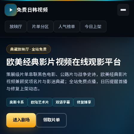
免费日韩视频
放映厅
片单分区
人气榜单
今日上架
典藏放映厅 · 全站免费
欧美经典影片视频在线观影平台
策展级片单串联黑色电影、公路片与战争史诗，欧美经典影片
视频兼顾奖项名片与影迷典藏；全站免费点播，日历提醒首播
与修复上架动态。
奥斯卡系
欧陆艺术片
双语字幕
修复臻享
进入剧场
领取片单