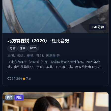
130分钟
北方有棵树（2020） · 杜比音效
电影
惊悚
2025
主演：
倪妮、秦昊、孔刘、宋康昊 等
《北方有棵树（2020）》是一部泰国背景的惊悚作品，2025年公
映，由许鞍华执导，倪妮、秦昊、孔刘等主演。用双线叙事把过去
与现在拧成一股绳，爱情线并不喧宾夺主，却成为推动主角行...
94,264
7.6
西班
完结