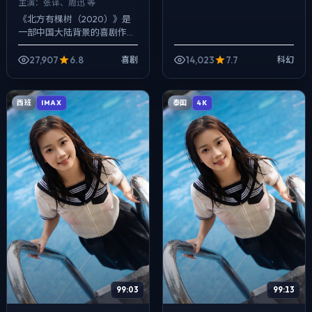
主演：
张译、周迅 等
《北方有棵树（2020）》是
一部中国大陆背景的喜剧作
品，2025年公映，由刁亦男
执导，张译、周迅、马伊琍等
27,907
6.8
14,023
7.7
喜剧
科幻
主演。用双线叙事把过去与现
在拧成一股绳...
西班
泰国
IMAX
4K
99:03
99:13