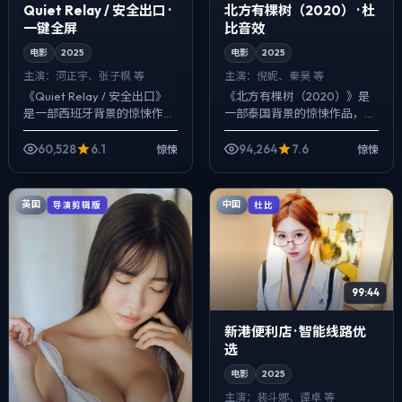
Quiet Relay / 安全出口 ·
北方有棵树（2020） · 杜
一键全屏
比音效
电影
2025
电影
2025
主演：
河正宇、张子枫 等
主演：
倪妮、秦昊 等
《Quiet Relay / 安全出口》
《北方有棵树（2020）》是
是一部西班牙背景的惊悚作
一部泰国背景的惊悚作品，
品，2025年公映，由李安执
2025年公映，由许鞍华执
导，河正宇、张子枫、咏梅等
导，倪妮、秦昊、孔刘等主
60,528
6.1
94,264
7.6
惊悚
惊悚
主演。把城市当作角色来
演。用双线叙事把过去与现在
写，...
拧成一股绳，爱情...
英国
中国
导演剪辑版
杜比
99:44
新港便利店 · 智能线路优
选
电影
2025
主演：
裴斗娜、谭卓 等