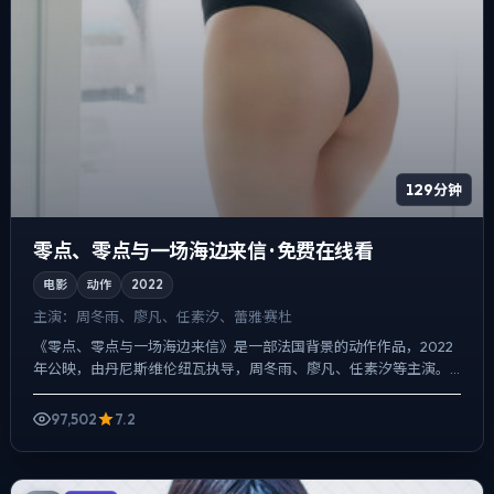
129分钟
零点、零点与一场海边来信 · 免费在线看
电影
动作
2022
主演：
周冬雨、廖凡、任素汐、蕾雅·赛杜
《零点、零点与一场海边来信》是一部法国背景的动作作品，2022
年公映，由丹尼斯·维伦纽瓦执导，周冬雨、廖凡、任素汐等主演。
节奏先抑后扬，前半段铺陈日常，后半段陡然收紧，一场意外...
97,502
7.2