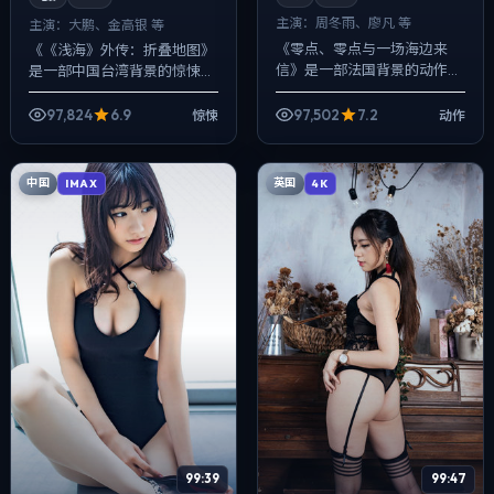
主演：
周冬雨、廖凡 等
主演：
大鹏、金高银 等
《零点、零点与一场海边来
《《浅海》外传：折叠地图》
信》是一部法国背景的动作作
是一部中国台湾背景的惊悚作
品，2022年公映，由丹尼斯·
品，2023年公映，由文牧野
维伦纽瓦执导，周冬雨、廖
执导，大鹏、金高银、赵涛等
97,824
6.9
97,502
7.2
惊悚
动作
凡、任素汐等主演。节奏先抑
主演。用双线叙事把过去与现
后扬，前半段铺...
在拧成一股绳...
中国
英国
IMAX
4K
99:39
99:47