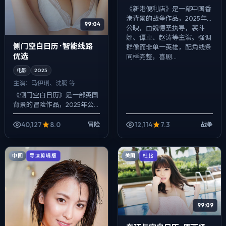
《新港便利店》是一部中国香
港背景的战争作品，2025年
99:04
公映，由魏德圣执导，裴斗
娜、谭卓、赵涛等主演。强调
侧门空白日历 · 智能线路
群像而非单一英雄，配角线条
优选
同样完整，喜剧...
电影
2025
主演：
马伊琍、沈腾 等
《侧门空白日历》是一部英国
背景的冒险作品，2025年公
映，由新海诚执导，马伊琍、
沈腾、周冬雨等主演。影像偏
40,127
8.0
12,114
7.3
冒险
战争
纪实质感，手持与固定机位交
替出现，动作...
中国
美国
导演剪辑版
杜比
99:09