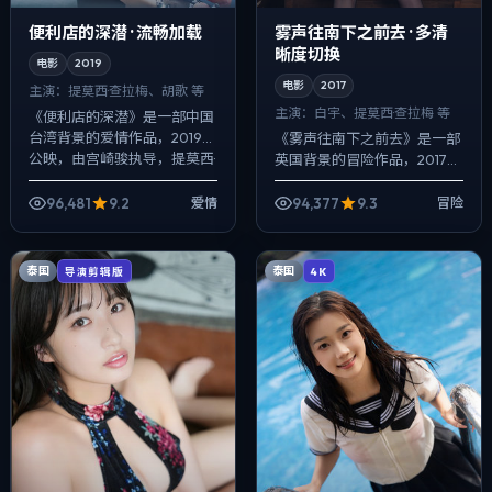
便利店的深潜 · 流畅加载
雾声往南下之前去 · 多清
晰度切换
电影
2019
电影
2017
主演：
提莫西·查拉梅、胡歌 等
主演：
白宇、提莫西·查拉梅 等
《便利店的深潜》是一部中国
台湾背景的爱情作品，2019年
《雾声往南下之前去》是一部
公映，由宫崎骏执导，提莫西·
英国背景的冒险作品，2017年
查拉梅、胡歌、凯特·布兰切特
公映，由洪常秀执导，白宇、
等主演。影像偏纪实质感，手
提莫西·查拉梅、裴斗娜等主
96,481
9.2
94,377
9.3
爱情
冒险
持与固...
演。以冷峻镜头对准普通人的
抉择瞬间，...
泰国
泰国
导演剪辑版
4K