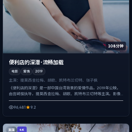
108分钟
便利店的深潜 · 流畅加载
电影
爱情
2019
主演：
提莫西·查拉梅、胡歌、凯特·布兰切特、张子枫
《便利店的深潜》是一部中国台湾背景的爱情作品，2019年公映，
由宫崎骏执导，提莫西·查拉梅、胡歌、凯特·布兰切特等主演。影像
偏纪实质感，手持与固定机位交替出现，人物在道德灰区反...
96,481
9.2
英国
4K