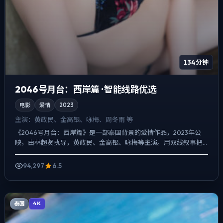
134分钟
2046号月台：西岸篇 · 智能线路优选
电影
爱情
2023
主演：
黄政民、金高银、咏梅、周冬雨 等
《2046号月台：西岸篇》是一部泰国背景的爱情作品，2023年公
映，由林超贤执导，黄政民、金高银、咏梅等主演。用双线叙事把
过去与现在拧成一股绳，一场意外成为切口，牵出家庭、职场...
94,297
6.5
泰国
4K